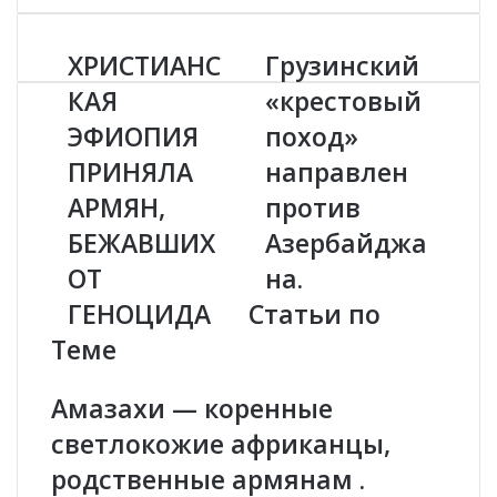
ХРИСТИАНС
Грузинский
Х
Г
Р
р
КАЯ
«крестовый
И
у
ЭФИОПИЯ
поход»
С
з
Т
и
ПРИНЯЛА
направлен
И
н
А
АРМЯН,
с
против
Н
к
БЕЖАВШИХ
Азербайджа
С
и
К
й
ОТ
нa.
А
«
ГЕНОЦИДА
Статьи по
Я
к
Э
р
Теме
Ф
е
И
с
Амазахи — коренные
О
т
П
о
светлокожие африканцы,
И
в
родственные армянам .
Я
ы