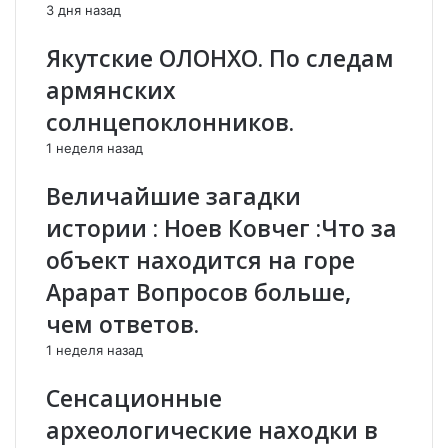
П
й
3 дня назад
Р
п
И
о
Якутские ОЛОНХО. По следам
Н
х
армянских
Я
о
Л
д
солнцепоклонников.
А
»
1 неделя назад
А
н
Р
а
Величайшие загадки
М
п
Я
р
истории : Ноев Ковчег :Что за
Н
а
объект находится на горе
,
в
Б
л
Арарат Вопросов больше,
Е
е
чем ответов.
Ж
н
А
п
1 неделя назад
В
р
Ш
о
Сенсационные
И
т
археологические находки в
Х
и
О
в