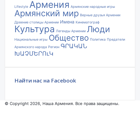
Армения
Lifestyle
Армянские народные игры
Армянский мир
Верные друзья Армении
Имена
Дрвение столицы Армении
Кинематограф
Культура
Люди
Легенды Армении
Общество
Национальные игры
Политика
Предатели
ԳՐԱԿԱՆ
Армянского народа
Регион
ԽԱՉՄԵՐՈւԿ
Найти нас на Facebook
© Copyright 2026, Наша Армения. Все права защищены.
Facebook
YouTube
Instagram
Facebook
X
VKontakte
Odnoklassniki
WhatsApp
Telegram
Viber
Back