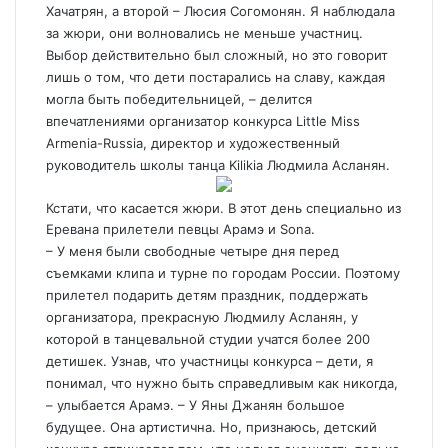
Хачатрян, а второй – Люсия Согомонян. Я наблюдала
за жюри, они волновались не меньше участниц.
Выбор действительно был сложный, но это говорит
лишь о том, что дети постарались на славу, каждая
могла быть победительницей, – делится
впечатлениями организатор конкурса Little Miss
Armenia-Russia, директор и художественный
руководитель школы танца Kilikia Людмила Асланян.
Кстати, что касается жюри. В этот день специально из
Еревана прилетели певцы Арамэ и Sona.
– У меня были свободные четыре дня перед
съемками клипа и турне по городам России. Поэтому
прилетел подарить детям праздник, поддержать
организатора, прекрасную Людмилу Асланян, у
которой в танцевальной студии учатся более 200
детишек. Узнав, что участницы конкурса – дети, я
понимал, что нужно быть справедливым как никогда,
– улыбается Арамэ. – У Яны Джанян большое
будущее. Она артистична. Но, признаюсь, детский