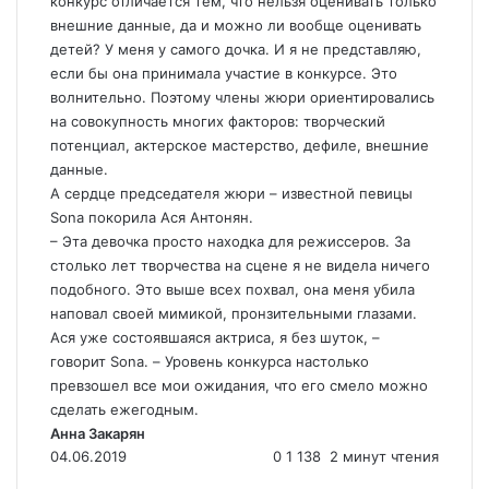
конкурс отличается тем, что нельзя оценивать только
внешние данные, да и можно ли вообще оценивать
детей? У меня у самого дочка. И я не представляю,
если бы она принимала участие в конкурсе. Это
волнительно. Поэтому члены жюри ориентировались
на совокупность многих факторов: творческий
потенциал, актерское мастерство, дефиле, внешние
данные.
А сердце председателя жюри – известной певицы
Sona покорила Ася Антонян.
– Эта девочка просто находка для режиссеров. За
столько лет творчества на сцене я не видела ничего
подобного. Это выше всех похвал, она меня убила
наповал своей мимикой, пронзительными глазами.
Ася уже состоявшаяся актриса, я без шуток, –
говорит Sona. – Уровень конкурса настолько
превзошел все мои ожидания, что его смело можно
сделать ежегодным.
Анна Закарян
04.06.2019
0
1 138
2 минут чтения