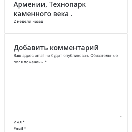
Армении, Технопарк
Т
А
каменного века .
Г
з
Е
е
2 недели назад
Н
р
О
б
Ц
а
И
й
Добавить комментарий
Д
д
А
ж
Ваш адрес email не будет опубликован.
Обязательные
а
поля помечены
*
н
К
a
о
.
м
м
е
н
т
а
р
Имя
*
и
Email
*