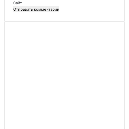
й
Сайт
*