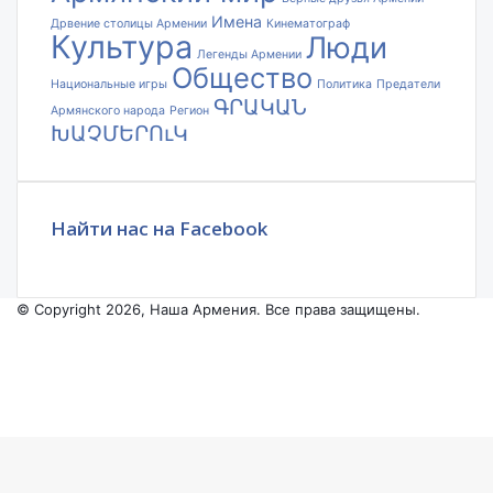
Имена
Дрвение столицы Армении
Кинематограф
Культура
Люди
Легенды Армении
Общество
Национальные игры
Политика
Предатели
ԳՐԱԿԱՆ
Армянского народа
Регион
ԽԱՉՄԵՐՈւԿ
Найти нас на Facebook
© Copyright 2026, Наша Армения. Все права защищены.
Facebook
YouTube
Instagram
Facebook
X
VKontakte
Odnoklassniki
WhatsApp
Telegram
Viber
Back
to
top