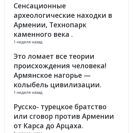
Сенсационные
ն
ի
կ
կ
археологические находки в
տ
ո
Армении, Технопарк
ա
լ
մ
ի
каменного века .
.
ն
1 неделя назад
.
.
.
Գ
Это ломает все теории
Է
ո
դ
ւ
происхождения человека!
վ
ր
Армянское нагорье —
ա
գ
ր
ե
колыбель цивилизации.
դ
ն
1 неделя назад
Ա
Ե
ն
ղ
Русско- турецкое братство
տ
ի
ի
ա
или сговор против Армении
ն
զ
от Карса до Арцаха.
յ
ա
ա
ր