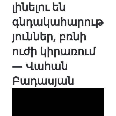
լինելու են
գնդակահարութ
յուններ, բռնի
ուժի կիրառում
— Վահան
Բադասյան