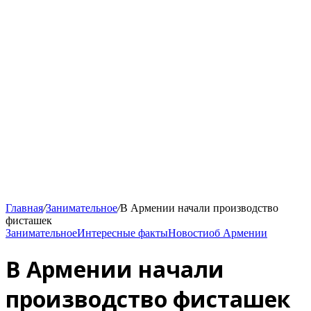
Главная
/
Занимательное
/
В Армении начали производство
фисташек
Занимательное
Интересные факты
Новости
об Армении
В Армении начали
производство фисташек