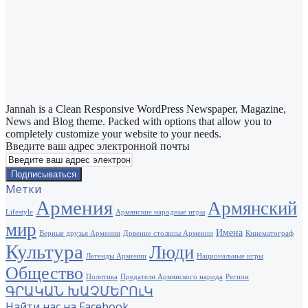
Jannah is a Clean Responsive WordPress Newspaper, Magazine,
News and Blog theme. Packed with options that allow you to
completely customize your website to your needs.
Введите ваш адрес электронной почты
Метки
Армения
Армянский
Lifestyle
Армянские народные игры
мир
Имена
Верные друзья Армении
Дрвение столицы Армении
Кинематограф
Культура
Люди
Легенды Армении
Национальные игры
Общество
Политика
Предатели Армянского народа
Регион
ԳՐԱԿԱՆ ԽԱՉՄԵՐՈւԿ
Найти нас на Facebook