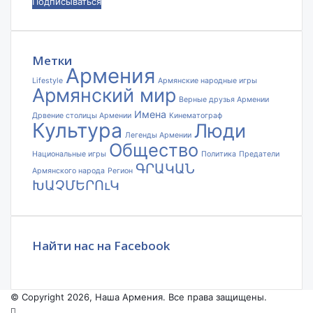
ваш
адрес
электронной
почты
Метки
Армения
Lifestyle
Армянские народные игры
Армянский мир
Верные друзья Армении
Имена
Дрвение столицы Армении
Кинематограф
Культура
Люди
Легенды Армении
Общество
Национальные игры
Политика
Предатели
ԳՐԱԿԱՆ
Армянского народа
Регион
ԽԱՉՄԵՐՈւԿ
Найти нас на Facebook
© Copyright 2026, Наша Армения. Все права защищены.
Facebook