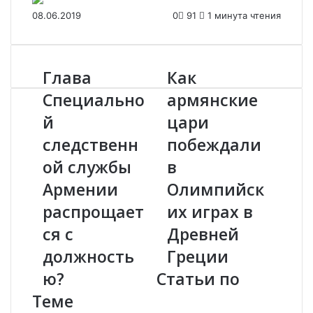
08.06.2019
0
91
1 минута чтения
Глава
Как
Г
К
л
а
Специально
армянские
а
к
й
цари
в
а
а
р
следственн
побеждали
С
м
п
ой службы
я
в
е
н
Армении
Олимпийск
ц
с
и
к
распрощает
их играх в
а
и
ся с
Древней
л
е
ь
ц
должность
Греции
н
а
ю?
Статьи по
о
р
й
и
Теме
с
п