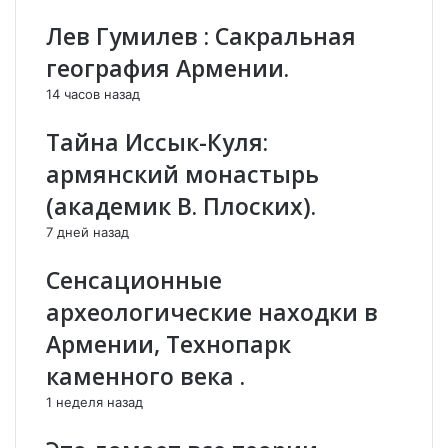
л
о
Лев Гумилев : Сакральная
е
б
д
е
география Армении.
с
ж
14 часов назад
т
д
в
а
Тайна Иссык-Куля:
е
л
н
и
армянский монастырь
н
в
(академик В. Плоских).
о
О
й
л
7 дней назад
с
и
л
м
Сенсационные
у
п
археологические находки в
ж
и
б
й
Армении, Технопарк
ы
с
каменного века .
А
к
р
и
1 неделя назад
м
х
е
и