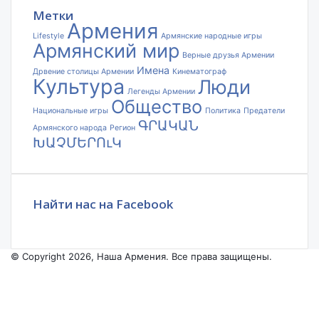
почты
Метки
Армения
Lifestyle
Армянские народные игры
Армянский мир
Верные друзья Армении
Имена
Дрвение столицы Армении
Кинематограф
Культура
Люди
Легенды Армении
Общество
Национальные игры
Политика
Предатели
ԳՐԱԿԱՆ
Армянского народа
Регион
ԽԱՉՄԵՐՈւԿ
Найти нас на Facebook
© Copyright 2026, Наша Армения. Все права защищены.
Facebook
YouTube
Instagram
Facebook
X
VKontakte
Odnoklassniki
WhatsApp
Telegram
Viber