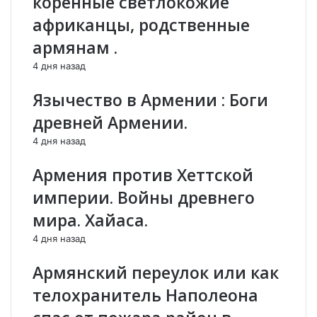
коренные светлокожие
т
т
африканцы, родственные
с
и
к
л
армянам .
о
я
4 дня назад
м
о
у
м
Язычество в Армении : Боги
к
е
о
д
древней Армении.
м
а
4 дня назад
п
л
о
я
Армения против Хеттской
з
х
и
,
империи. Войны древнего
т
з
мира. Хайаса.
о
а
р
в
4 дня назад
у
о
а
е
Армянский переулок или как
р
в
телохранитель Наполеона
м
а
я
н