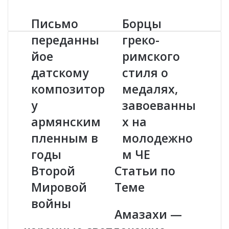
Письмо
Борцы
П
Б
и
о
переданны
греко-
с
р
йое
римского
ь
ц
м
ы
датскому
стиля о
о
г
п
композитор
р
медалях,
е
е
у
завоеванны
р
к
е
о
армянским
х на
д
-
пленным в
молодежно
а
р
н
и
годы
м ЧЕ
н
м
Второй
Статьи по
ы
с
й
к
Мировой
Теме
о
о
войны
е
г
Амазахи —
д
о
а
с