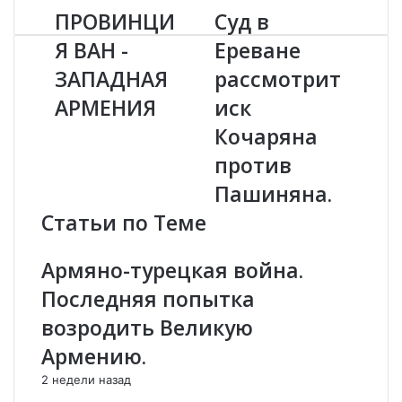
ПРОВИНЦИ
Суд в
П
С
Р
у
Я ВАН -
Ереване
О
д
ЗАПАДНАЯ
рассмотрит
В
в
И
Е
АРМЕНИЯ
иск
Н
р
Ц
е
Кочаряна
И
в
против
Я
а
В
н
Пашиняна.
А
е
Статьи по Теме
Н
р
-
а
З
с
Армяно-турецкая война.
А
с
Последняя попытка
П
м
А
о
возродить Великую
Д
т
Армению.
Н
р
А
и
2 недели назад
Я
т