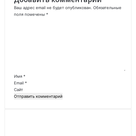
н
Ваш адрес email не будет опубликован.
я
Обязательные
н
поля помечены
*
а
К
.
о
м
м
е
н
т
а
р
Имя
*
и
Email
*
й
Сайт
*