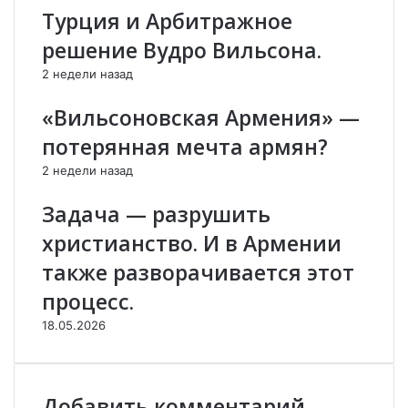
А
и
Турция и Арбитражное
Р
с
решение Вудро Вильсона.
М
к
Е
К
2 недели назад
Н
о
И
ч
«Вильсоновская Армения» —
Я
а
потерянная мечта армян?
р
я
2 недели назад
н
а
Задача — разрушить
п
христианство. И в Армении
р
о
также разворачивается этот
т
процесс.
и
в
18.05.2026
П
а
ш
и
Добавить комментарий