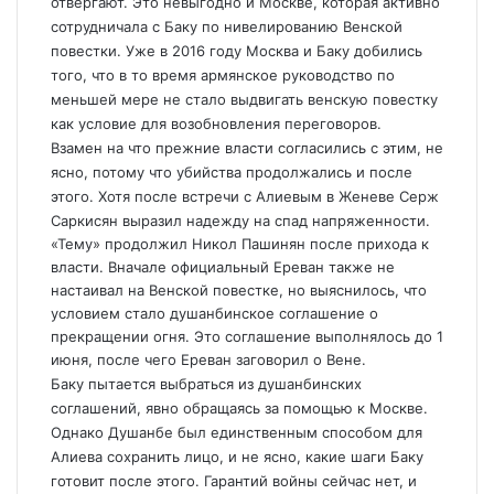
отвергают. Это невыгодно и Москве, которая активно
сотрудничала с Баку по нивелированию Венской
повестки. Уже в 2016 году Москва и Баку добились
того, что в то время армянское руководство по
меньшей мере не стало выдвигать венскую повестку
как условие для возобновления переговоров.
Взамен на что прежние власти согласились с этим, не
ясно, потому что убийства продолжались и после
этого. Хотя после встречи с Алиевым в Женеве Серж
Саркисян выразил надежду на спад напряженности.
«Тему» продолжил Никол Пашинян после прихода к
власти. Вначале официальный Ереван также не
настаивал на Венской повестке, но выяснилось, что
условием стало душанбинское соглашение о
прекращении огня. Это соглашение выполнялось до 1
июня, после чего Ереван заговорил о Вене.
Баку пытается выбраться из душанбинских
соглашений, явно обращаясь за помощью к Москве.
Однако Душанбе был единственным способом для
Алиева сохранить лицо, и не ясно, какие шаги Баку
готовит после этого. Гарантий войны сейчас нет, и