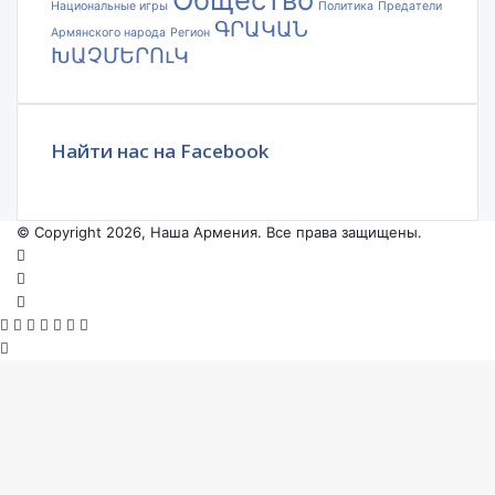
Национальные игры
Политика
Предатели
ԳՐԱԿԱՆ
Армянского народа
Регион
ԽԱՉՄԵՐՈւԿ
Найти нас на Facebook
© Copyright 2026, Наша Армения. Все права защищены.
Facebook
YouTube
Instagram
Facebook
X
VKontakte
Odnoklassniki
WhatsApp
Telegram
Viber
Back
to
top
button