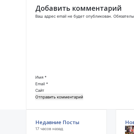
Й
Добавить комментарий
Д
Ж
Ваш адрес email не будет опубликован.
Обязател
А
К
Н
о
А
м
/
м
Д
е
а
н
в
т
л
а
е
р
Имя
*
н
и
Email
*
и
й
Сайт
я
*
н
а
А
р
Недавние Посты
Но
м
е
17 часов назад