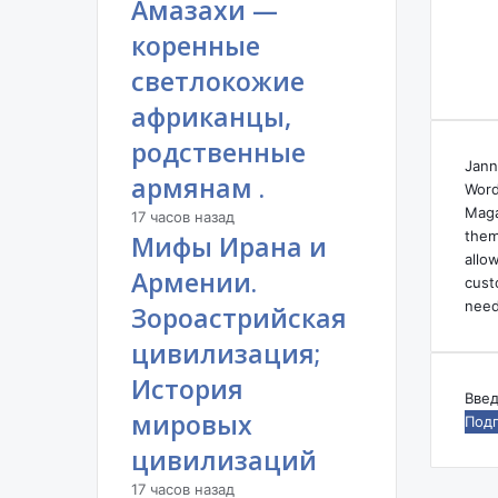
Амазахи —
н
и
коренные
ю
и
светлокожие
Р
африканцы,
о
с
родственные
с
Jann
армянам .
и
Word
ю
Maga
17 часов назад
/
them
Мифы Ирана и
И
allo
Армении.
р
cust
а
need
Зороастрийская
н
цивилизация;
и
Е
История
А
Вве
мировых
Э
ваш
С
адр
цивилизаций
эле
17 часов назад
поч