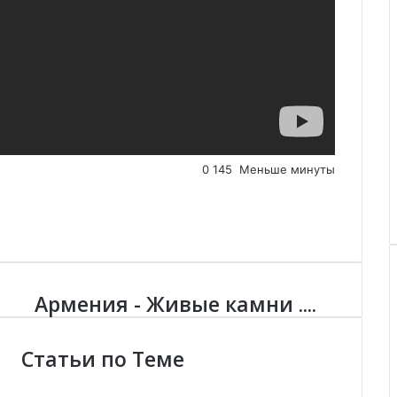
0
145
Меньше минуты
Армения - Живые камни ....
А
р
м
Статьи по Теме
е
н
и