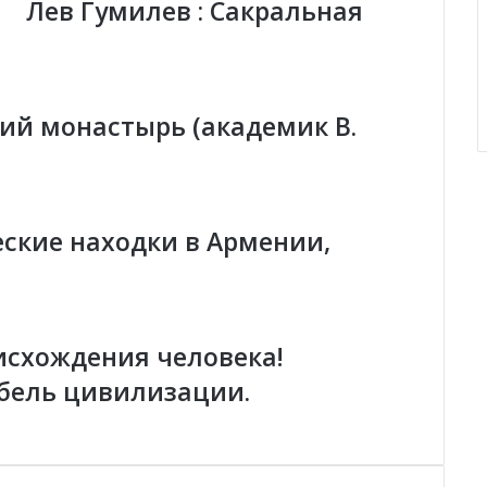
Лев Гумилев : Сакральная
я
-
Ж
и
в
ий монастырь (академик В.
ы
е
к
а
м
ские находки в Армении,
н
и
.
.
.
исхождения человека!
.
бель цивилизации.