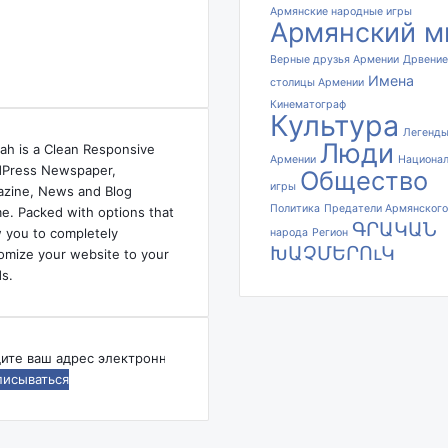
Армянские народные игры
Армянский м
Верные друзья Армении
Дрвение
Имена
столицы Армении
Кинематограф
Культура
Легенд
Люди
ah is a Clean Responsive
Армении
Национа
Press Newspaper,
Общество
игры
zine, News and Blog
Политика
Предатели Армянского
e. Packed with options that
ԳՐԱԿԱՆ
w you to completely
народа
Регион
ԽԱՉՄԵՐՈւԿ
omize your website to your
s.
дите
ес
ктронной
ты