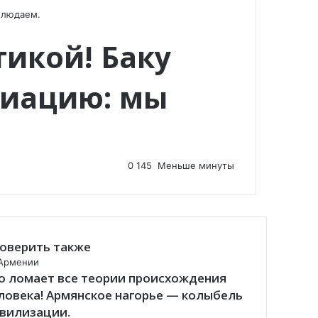
блюдаем.
икой! Баку
виацию: мы
0
145
Меньше минуты
оверить также
Армении
о ломает все теории происхождения
ловека! Армянское нагорье — колыбель
вилизации.