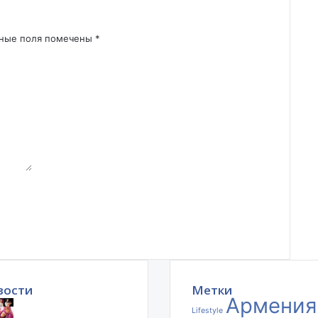
ьные поля помечены
*
вости
Метки
Армения
Lifestyle