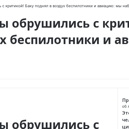
с критикой! Баку поднял в воздух беспилотники и авиацию: мы на
 обрушились с крит
ух беспилотники и а
Пр
C
об 
Эт
l
o
ы обрушились с
че
s
ци