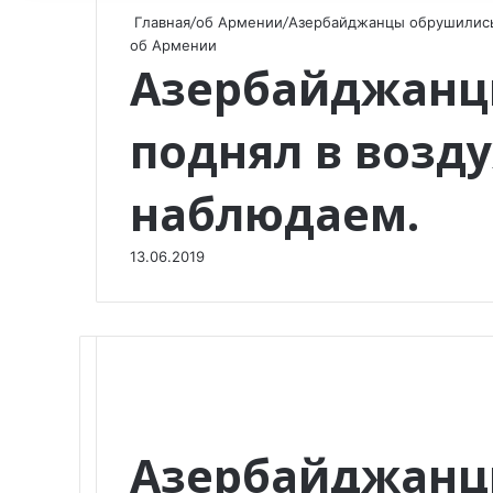
Главная
/
об Армении
/
Азербайджанцы обрушились 
об Армении
Азербайджанцы
поднял в возд
наблюдаем.
13.06.2019
F
X
V
O
W
T
V
П
Азербайджанц
a
K
d
h
e
i
о
c
o
n
a
l
b
д