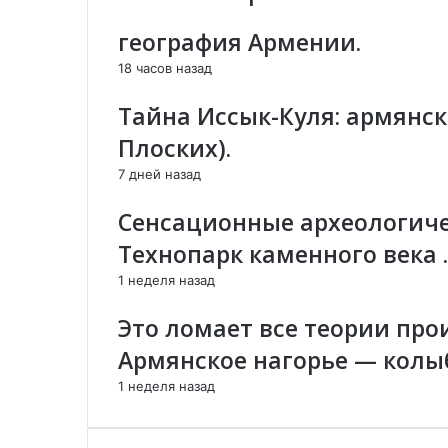
Е
i
i
э
п
ь
география Армении.
П
k
л
о
О
i
е
э
18 часов назад
С
к
л
Л
т
е
Тайна Иссык-Куля: армянск
Е
р
к
Плоских).
Д
о
т
С
н
р
7 дней назад
Т
н
о
В
о
н
Сенсационные археологиче
И
й
н
Технопарк каменного века .
Я
п
о
Д
о
й
1 неделя назад
Л
ч
п
Я
т
о
Это ломает все теории про
А
е
ч
З
Армянское нагорье — колы
т
Е
е
1 неделя назад
Р
Б
А