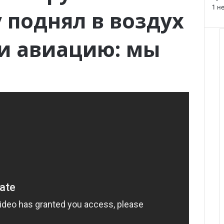
e
1 н
 поднял в воздух
и авиацию: мы