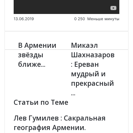
13.06.2019
0
250
Меньше минуты
В Армении
Микаэл
В
М
А
и
звёзды
Шахназаров
р
к
ближе...
: Ереван
м
а
е
э
мудрый и
н
л
и
Ш
прекрасный
и
а
...
з
х
в
н
Статьи по Теме
ё
а
з
з
Лев Гумилев : Сакральная
д
а
ы
р
география Армении.
б
о