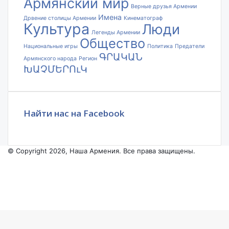
Армянский мир
Верные друзья Армении
Имена
Дрвение столицы Армении
Кинематограф
Культура
Люди
Легенды Армении
Общество
Национальные игры
Политика
Предатели
ԳՐԱԿԱՆ
Армянского народа
Регион
ԽԱՉՄԵՐՈւԿ
Найти нас на Facebook
© Copyright 2026, Наша Армения. Все права защищены.
Facebook
YouTube
Instagram
Facebook
X
VKontakte
Odnoklassniki
WhatsApp
Telegram
Viber
Back
to
top