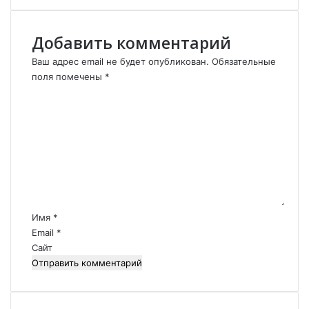
с
н
ы
Добавить комментарий
й
Ваш адрес email не будет опубликован.
Обязательные
.
поля помечены
*
.
.
К
о
м
м
е
н
т
а
р
Имя
*
и
Email
*
й
Сайт
*