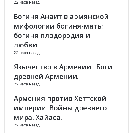
22 часа назад
л
в
и
:
Богиня Анаит в армянской
ж
Е
е
р
мифологии богиня-мать;
.
е
богиня плодородия и
.
в
.
а
любви…
н
22 часа назад
м
у
Язычество в Армении : Боги
д
р
древней Армении.
ы
22 часа назад
й
и
Армения против Хеттской
п
р
империи. Войны древнего
е
мира. Хайаса.
к
р
22 часа назад
а