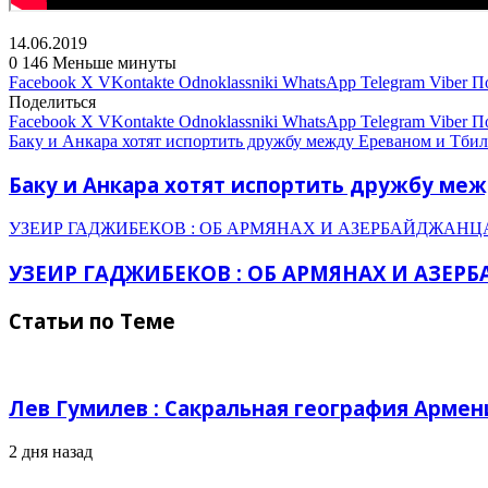
14.06.2019
0
146
Меньше минуты
Facebook
X
VKontakte
Odnoklassniki
WhatsApp
Telegram
Viber
П
Поделиться
Facebook
X
VKontakte
Odnoklassniki
WhatsApp
Telegram
Viber
П
Баку и Анкара хотят испортить дружбу между Ереваном и Тбил
Баку и Анкара хотят испортить дружбу меж
УЗЕИР ГАДЖИБЕКОВ : ОБ АРМЯНАХ И АЗЕРБАЙДЖАНЦ
УЗЕИР ГАДЖИБЕКОВ : ОБ АРМЯНАХ И АЗЕР
Статьи по Теме
Лев Гумилев : Сакральная география Армен
2 дня назад