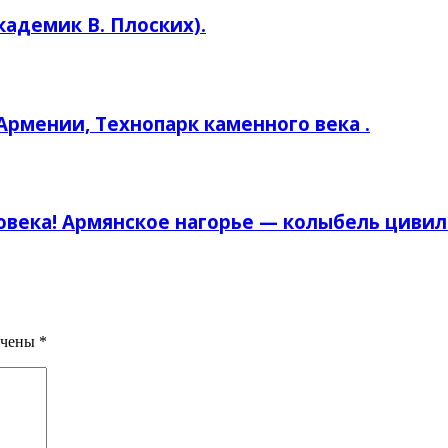
кадемик В. Плоских).
рмении, Технопарк каменного века .
овека! Армянское нагорье — колыбель циви
ечены
*