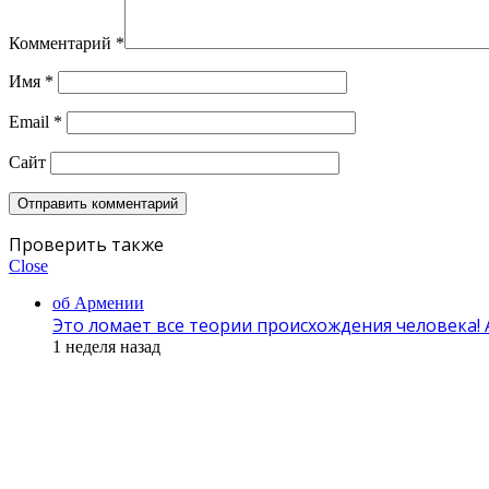
Комментарий
*
Имя
*
Email
*
Сайт
Проверить также
Close
об Армении
Это ломает все теории происхождения человека!
1 неделя назад