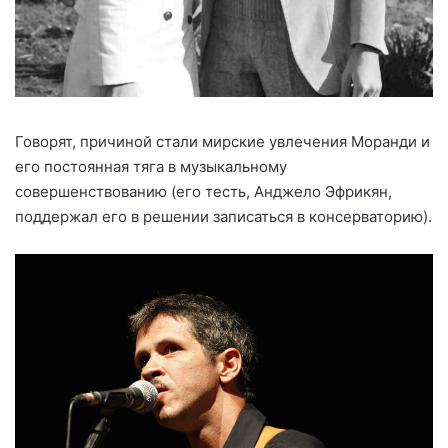
Говорят, причиной стали мирские увлечения Моранди и
его постоянная тяга в музыкальному
совершенствованию (его тесть, Анджело Эфрикян,
поддержал его в решении записаться в консерваторию).