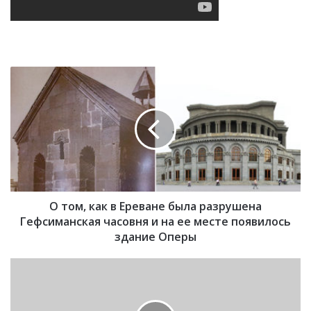
О
т
о
м
,
к
а
к
в
О том, как в Ереване была разрушена
Е
р
Гефсиманская часовня и на ее месте появилось
е
здание Оперы
в
а
Н
н
и
е
н
б
а