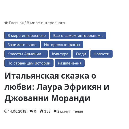
Главная
/
В мире интересного
В мире интересного
Все о самом интересном..
Занимательное
Интересные факты
Красоты Армении...
Культура
Люди
Новости
По страницам истории
Развлечения
Итальянская сказка о
любви: Лаура Эфрикян и
Джованни Моранди
14.06.2019
0
358
2 минут чтения