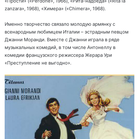
«Прости» («Perdone», 1966), «Рита-надоеда» («Rita la
zanzara», 1968), «Химера» («Chimera», 1968).
Именно творчество связало молодую армянку с
всенародным любимцем Италии – эстрадным певцом
Джанни Моранди. Вместе с Джанни играла в ряде
музыкальных комедий, в том числе Антонеллу в
комедии французского режиссера Жерара Ури
«Преступление не выгодно».