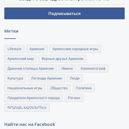
ваш
адрес
электронной
почты
Метки
Lifestyle
Армения
Армянские народные игры
Армянский мир
Верные друзья Армении
Дрвение столицы Армении
Имена
Кинематограф
Культура
Легенды Армении
Люди
Национальные игры
Общество
Политика
Предатели Армянского народа
Регион
ԳՐԱԿԱՆ ԽԱՉՄԵՐՈւԿ
Найти нас на Facebook