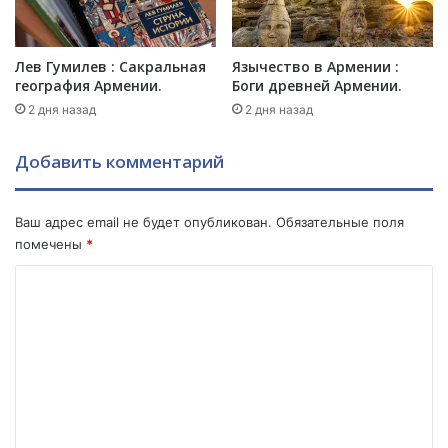
к
н
а
и
я
я
Лев Гумилев : Сакральная
Язычество в Армении :
ч
д
география Армении.
Боги древней Армении.
а
л
2 дня назад
2 дня назад
с
я
о
м
в
е
Добавить комментарий
н
н
я
я
и
т
Ваш адрес email не будет опубликован.
Обязательные поля
н
а
помечены
*
а
с
К
е
в
е
е
о
м
т
м
е
л
с
а
м
т
я
е
е
з
п
н
в