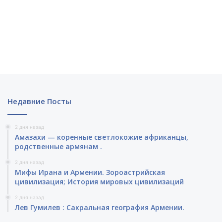
Недавние Посты
2 дня назад
Амазахи — коренные светлокожие африканцы,
родственные армянам .
2 дня назад
Мифы Ирана и Армении. Зороастрийская
цивилизация; История мировых цивилизаций
2 дня назад
Лев Гумилев : Сакральная география Армении.