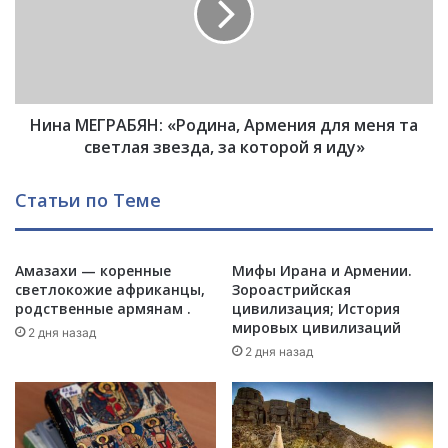
ы
М
л
Е
а
Г
р
Р
а
А
з
Нина МЕГРАБЯН: «Родина, Армения для меня та
Б
р
Я
светлая звезда, за которой я иду»
у
Н
ш
:
Статьи по Теме
е
«
н
Р
а
о
Г
Амазахи — коренные
Мифы Ирана и Армении.
д
е
светлокожие африканцы,
Зороастрийская
и
родственные армянам .
цивилизация; История
ф
н
мировых цивилизаций
с
а
2 дня назад
и
2 дня назад
,
м
А
а
р
н
м
с
е