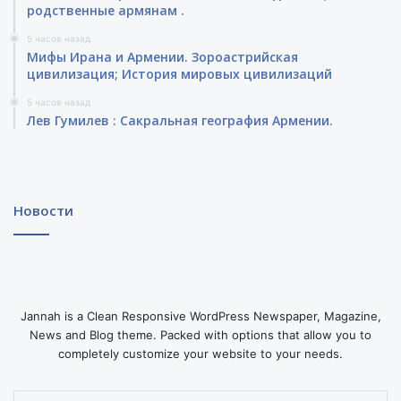
родственные армянам .
5 часов назад
Мифы Ирана и Армении. Зороастрийская
цивилизация; История мировых цивилизаций
5 часов назад
Лев Гумилев : Сакральная география Армении.
Новости
Jannah is a Clean Responsive WordPress Newspaper, Magazine,
News and Blog theme. Packed with options that allow you to
completely customize your website to your needs.
Введите