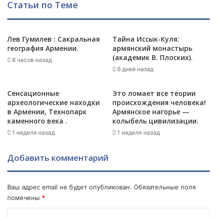
Статьи по Теме
К
х
С
ф
З
а
А
Лев Гумилев : Сакральная
Тайна Иссык-Куля:
к
география Армении.
армянский монастырь
Р
т
(академик В. Плоских).
Н
о
8 часов назад
И
6 дней назад
в
-
о
П
б
Сенсационные
Это ломает все теории
А
А
археологические находки
происхождения человека!
Р
р
в Армении, Технопарк
Армянское нагорье —
Н
каменного века .
колыбель цивилизации.
м
И
е
1 неделя назад
1 неделя назад
н
и
Добавить комментарий
и
.
Ваш адрес email не будет опубликован.
Обязательные поля
помечены
*
К