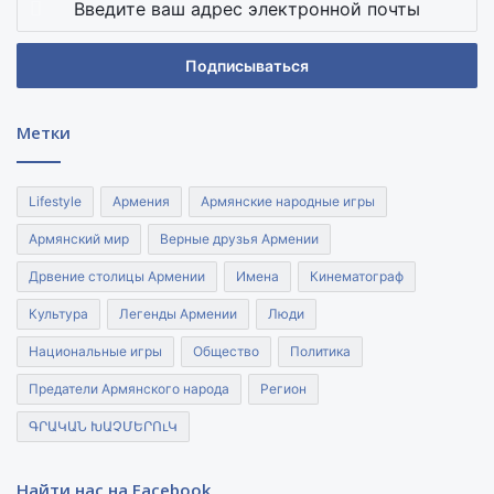
ваш
адрес
электронной
почты
Метки
Lifestyle
Армения
Армянские народные игры
Армянский мир
Верные друзья Армении
Дрвение столицы Армении
Имена
Кинематограф
Культура
Легенды Армении
Люди
Национальные игры
Общество
Политика
Предатели Армянского народа
Регион
ԳՐԱԿԱՆ ԽԱՉՄԵՐՈւԿ
Найти нас на Facebook