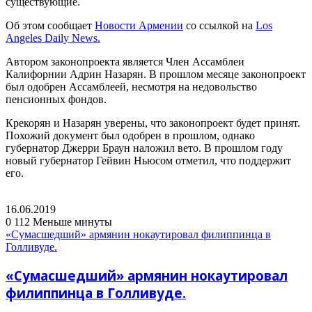
существующие.
Об этом сообщает
Новости Армении
со ссылкой на
Los
Angeles Daily News.
Автором законопроекта является Член Ассамблеи
Калифорнии Адрин Назарян. В прошлом месяце законопроект
был одобрен Ассамблеей, несмотря на недовольство
пенсионных фондов.
Крекорян и Назарян уверены, что законопроект будет принят.
Похожий документ был одобрен в прошлом, однако
губернатор Джерри Браун наложил вето. В прошлом году
новый губернатор Гейвин Ньюсом отметил, что поддержит
его.
16.06.2019
0
112
Меньше минуты
«Сумасшедший» армянин нокаутировал филиппинца в
Голливуде.
«Сумасшедший» армянин нокаутировал
филиппинца в Голливуде.