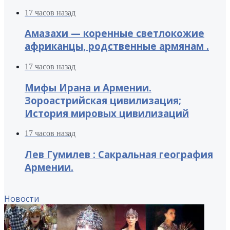
17 часов назад
Амазахи — коренные светлокожие
африканцы, родственные армянам .
17 часов назад
Мифы Ирана и Армении.
Зороастрийская цивилизация;
История мировых цивилизаций
17 часов назад
Лев Гумилев : Сакральная география
Армении.
Новости