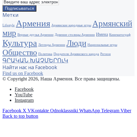
Метки
Армения
Армянский
Lifestyle
Армянские народные игры
мир
Имена
Верные друзья Армении
Дрвение столицы Армении
Кинематограф
Культура
Люди
Легенды Армении
Национальные игры
Общество
Политика
Предатели Армянского народа
Регион
ԳՐԱԿԱՆ ԽԱՉՄԵՐՈւԿ
Найти нас на Facebook
Find us on Facebook
© Copyright 2026, Наша Армения. Все права защищены.
Facebook
YouTube
Instagram
Facebook
X
VKontakte
Odnoklassniki
WhatsApp
Telegram
Viber
Back to top button