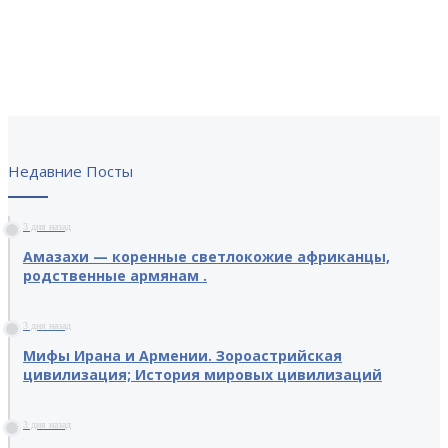
Недавние Посты
3 дня назад
Амазахи — коренные светлокожие африканцы,
родственные армянам .
3 дня назад
Мифы Ирана и Армении. Зороастрийская
цивилизация; История мировых цивилизаций
3 дня назад