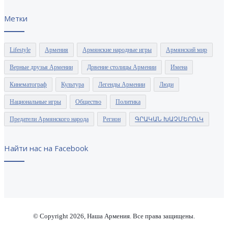
Метки
Lifestyle
Армения
Армянские народные игры
Армянский мир
Верные друзья Армении
Дрвение столицы Армении
Имена
Кинематограф
Культура
Легенды Армении
Люди
Национальные игры
Общество
Политика
Предатели Армянского народа
Регион
ԳՐԱԿԱՆ ԽԱՉՄԵՐՈւԿ
Найти нас на Facebook
© Copyright 2026, Наша Армения. Все права защищены.