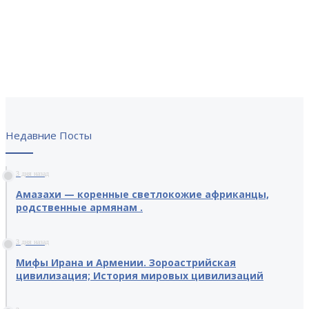
Недавние Посты
3 дня назад
Амазахи — коренные светлокожие африканцы,
родственные армянам .
3 дня назад
Мифы Ирана и Армении. Зороастрийская
цивилизация; История мировых цивилизаций