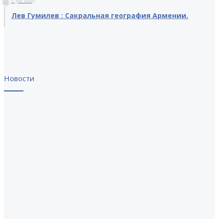
3 дня назад
Лев Гумилев : Сакральная география Армении.
Новости