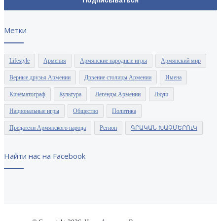
Метки
Lifestyle
Армения
Армянские народные игры
Армянский мир
Верные друзья Армении
Дрвение столицы Армении
Имена
Кинематограф
Культура
Легенды Армении
Люди
Национальные игры
Общество
Политика
Предатели Армянского народа
Регион
ԳՐԱԿԱՆ ԽԱՉՄԵՐՈւԿ
Найти нас на Facebook