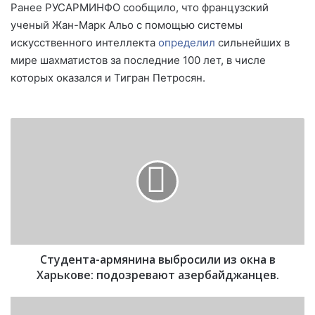
Ранее РУСАРМИНФО сообщило, что французский
ученый Жан-Марк Альо с помощью системы
искусственного интеллекта
определил
сильнейших в
мире шахматистов за последние 100 лет, в числе
которых оказался и Тигран Петросян.
С
т
у
д
е
н
т
а
-
Студента-армянина выбросили из окна в
а
р
Харькове: подозревают азербайджанцев.
м
я
“