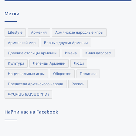
почты
Метки
Lifestyle
Армения
Армянские народные игры
Армянский мир
Верные друзья Армении
Дрвение столицы Армении
Имена
Кинематограф
Культура
Легенды Армении
Люди
Национальные игры
Общество
Политика
Предатели Армянского народа
Регион
ԳՐԱԿԱՆ ԽԱՉՄԵՐՈւԿ
Найти нас на Facebook