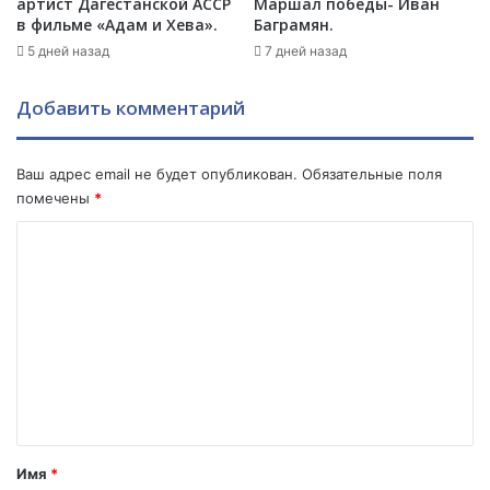
артист Дагестанской АССР
Маршал победы- Иван
р
л
в фильме «Адам и Хева».
Баграмян.
ь
а
5 дней назад
7 дней назад
к
в
о
Р
Добавить комментарий
в
о
е
с
:
с
Ваш адрес email не будет опубликован.
Обязательные поля
п
и
помечены
*
о
и
д
:
К
о
в
о
з
ы
р
г
м
е
о
м
в
д
а
н
е
ю
е
н
т
е
а
и
т
з
н
а
Имя
*
е
в