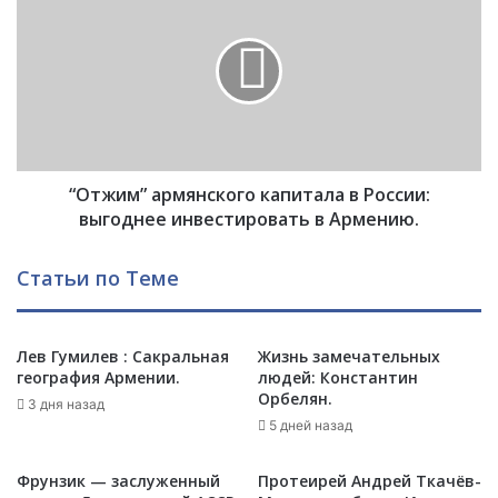
н
О
и
т
н
ж
а
и
в
м
ы
”
б
а
р
р
о
“Отжим” армянского капитала в России:
м
с
я
выгоднее инвестировать в Армению.
и
н
л
с
Статьи по Теме
и
к
и
о
з
г
о
Лев Гумилев : Сакральная
Жизнь замечательных
о
география Армении.
людей: Константин
к
к
Орбелян.
н
а
3 дня назад
а
п
5 дней назад
в
и
Х
т
Фрунзик — заслуженный
Протеирей Андрей Ткачёв-
а
а