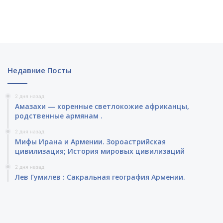
Недавние Посты
2 дня назад
Амазахи — коренные светлокожие африканцы,
родственные армянам .
2 дня назад
Мифы Ирана и Армении. Зороастрийская
цивилизация; История мировых цивилизаций
2 дня назад
Лев Гумилев : Сакральная география Армении.