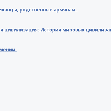
канцы, родственные армянам .
ая цивилизация; История мировых цивилиза
рмении.