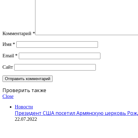
Комментарий
*
Имя
*
Email
*
Сайт
Проверить также
Close
Новости
Президент США посетил Армянскую церковь Рожд
22.07.2022