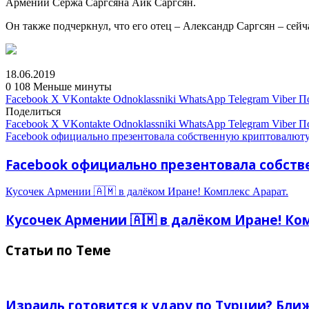
Армении Сержа Саргсяна Айк Саргсян.
Он также подчеркнул, что его отец – Александр Саргсян – сейч
18.06.2019
0
108
Меньше минуты
Facebook
X
VKontakte
Odnoklassniki
WhatsApp
Telegram
Viber
П
Поделиться
Facebook
X
VKontakte
Odnoklassniki
WhatsApp
Telegram
Viber
П
Facebook официально презентовала собственную криптовалюту
Facebook официально презентовала собств
Кусочек Армении 🇦🇲 в далёком Иране! Комплекс Арарат.
Кусочек Армении 🇦🇲 в далёком Иране! Ко
Статьи по Теме
Израиль готовится к удару по Турции? Бли