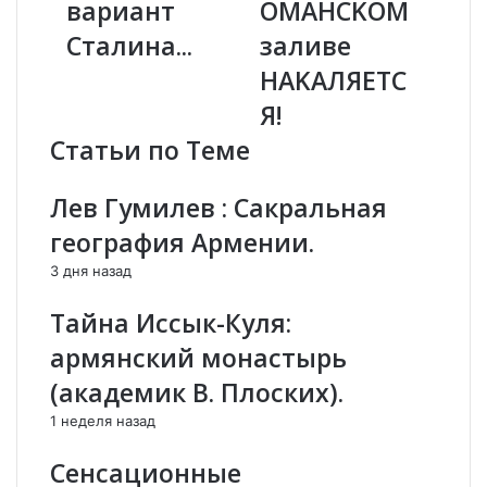
с
вариант
К
ОMAНСKOМ
к
Y
Сталина...
заливе
а
Ю
я
Т
НАKAЛЯEТС
р
И
Я!
е
р
с
а
Статьи по Теме
п
н
у
!
Лев Гумилев : Сакральная
б
С
л
и
география Армении.
и
т
3 дня назад
к
у
а
а
Тайна Иссык-Куля:
:
ц
К
и
армянский монастырь
у
я
(академик В. Плоских).
р
в
д
О
1 неделя назад
и
M
с
A
Сенсационные
т
Н