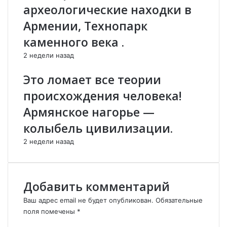
археологические находки в
а
С
н
K
Армении, Технопарк
,
O
каменного века .
А
М
р
з
2 недели назад
м
а
е
л
Это ломает все теории
н
и
происхождения человека!
и
в
я
е
Армянское нагорье —
–
Н
колыбель цивилизации.
в
А
а
K
2 недели назад
р
A
и
Л
а
Я
н
E
Добавить комментарий
т
Т
С
С
Ваш адрес email не будет опубликован.
Обязательные
т
Я
поля помечены
*
а
!
К