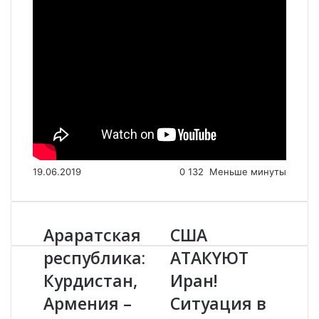
19.06.2019
0
132
Меньше минуты
Араратская
США
А
С
р
Ш
республика:
АTАКYЮТ
а
А
Курдистан,
Иран!
р
А
а
T
Армения –
Ситуация в
т
А