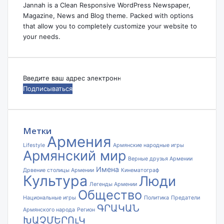
Jannah is a Clean Responsive WordPress Newspaper,
Magazine, News and Blog theme. Packed with options
that allow you to completely customize your website to
your needs.
Введите
ваш
адрес
электронной
почты
Метки
Армения
Lifestyle
Армянские народные игры
Армянский мир
Верные друзья Армении
Имена
Дрвение столицы Армении
Кинематограф
Культура
Люди
Легенды Армении
Общество
Национальные игры
Политика
Предатели
ԳՐԱԿԱՆ
Армянского народа
Регион
ԽԱՉՄԵՐՈւԿ