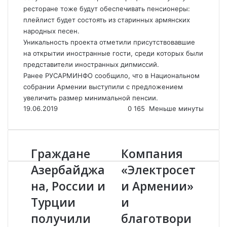
ресторане тоже будут обеспечивать пенсионеры:
плейлист будет состоять из старинных армянских
народных песен.
Уникальность проекта отметили присутствовавшие
на открытии иностранные гости, среди которых были
представители иностранных дипмиссий.
Ранее РУСАРМИНФО сообщило, что в Национальном
собрании Армении
выступили
с предложением
увеличить размер минимальной пенсии.
19.06.2019
0
165
Меньше минуты
Граждане
Компания
Г
К
р
о
Азербайджа
«Электросет
а
м
на, России и
и Армении»
ж
п
д
а
Турции
и
а
н
н
получили
и
благотвори
е
я