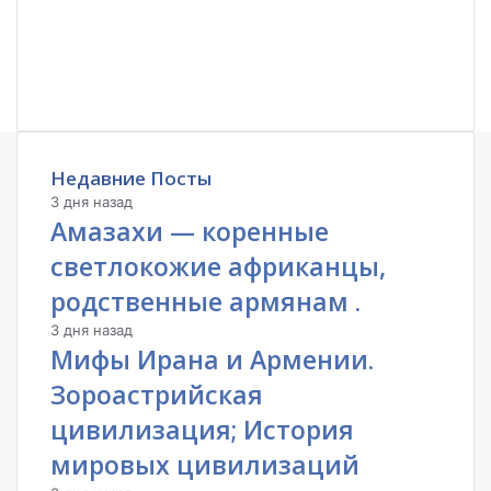
б
и
р
а
т
ь
с
Недавние Посты
я
3 дня назад
и
Амазахи — коренные
з
в
светлокожие африканцы,
а
родственные армянам .
г
о
3 дня назад
н
Мифы Ирана и Армении.
о
Зороастрийская
в
-
цивилизация; История
д
мировых цивилизаций
о
м