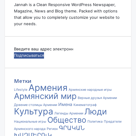
Jannah is a Clean Responsive WordPress Newspaper,
Magazine, News and Blog theme. Packed with options
that allow you to completely customize your website to
your needs.
Введите
ваш
адрес
электронной
почты
Метки
Армения
Lifestyle
Армянские народные игры
Армянский мир
Верные друзья Армении
Имена
Дрвение столицы Армении
Кинематограф
Культура
Люди
Легенды Армении
Общество
Национальные игры
Политика
Предатели
ԳՐԱԿԱՆ
Армянского народа
Регион
ԽԱՉՄԵՐՈւԿ