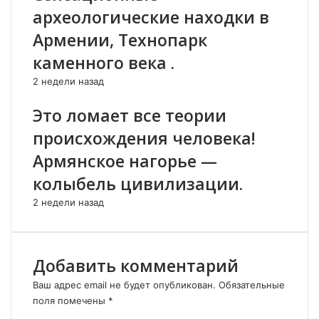
ж
«
археологические находки в
е
Т
н
а
Армении, Технопарк
ц
ш
каменного века .
а
и
в
р
2 недели назад
А
»
р
в
Это ломает все теории
м
р
происхождения человека!
е
а
н
м
Армянское нагорье —
и
к
колыбель цивилизации.
и
а
х
2 недели назад
п
р
о
г
Добавить комментарий
р
Ваш адрес email не будет опубликован.
Обязательные
а
поля помечены
*
м
К
м