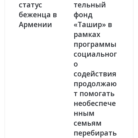
статус
тельный
А
«
з
Э
беженца в
фонд
е
л
Армении
«Ташир» в
р
е
б
к
рамках
а
т
программы
й
р
д
о
социальног
ж
с
о
а
е
н
т
содействия
а
и
продолжаю
,
А
Р
р
т помогать
о
м
необеспече
с
е
с
н
нным
и
и
семьям
и
и
и
»
перебирать
Т
и