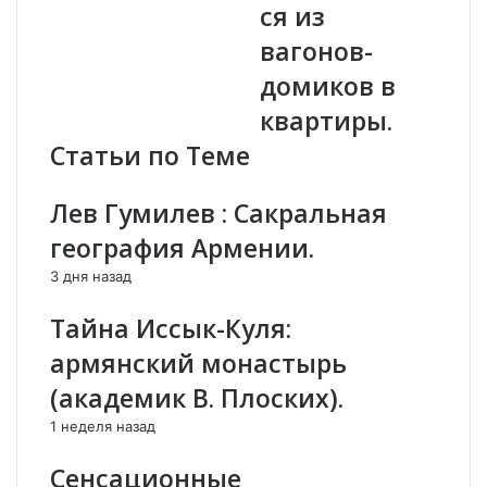
ся из
у
б
р
л
вагонов-
ц
а
домиков в
и
г
и
о
квартиры.
п
т
Статьи по Теме
о
в
л
о
у
р
Лев Гумилев : Сакральная
ч
и
география Армении.
и
т
л
е
3 дня назад
и
л
с
ь
Тайна Иссык-Куля:
т
н
а
ы
армянский монастырь
т
й
(академик В. Плоских).
у
ф
с
о
1 неделя назад
б
н
е
д
Сенсационные