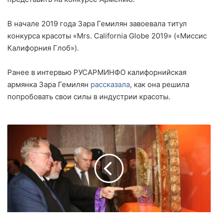
В начале 2019 года Зара Гемилян завоевала титул
конкурса красоты «Mrs. California Globe 2019» («Миссис
Калифорния Глоб»).
Ранее в интервью РУСАРМИНФО калифорнийская
армянка Зара Гемилян
рассказала
, как она решила
попробовать свои силы в индустрии красоты.
П
и
о
т
р
о
в
с
к