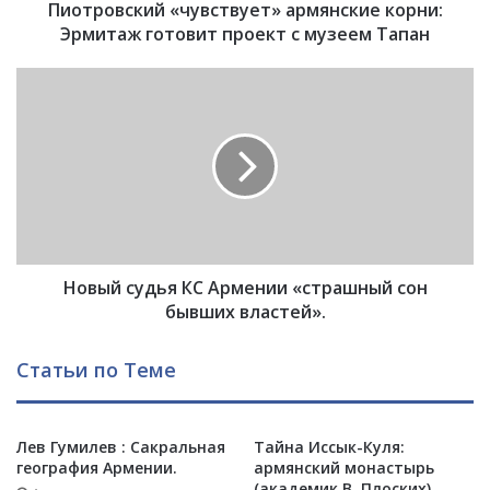
Пиотровский «чувствует» армянские корни:
и
й
Эрмитаж готовит проект с музеем Тапан
«
ч
Н
у
о
в
в
с
ы
т
й
в
с
у
у
е
д
т
ь
»
Новый судья КС Армении «страшный сон
я
а
К
бывших властей».
р
С
м
А
Статьи по Теме
я
р
н
м
с
е
к
Лев Гумилев : Сакральная
Тайна Иссык-Куля:
н
география Армении.
армянский монастырь
и
и
(академик В. Плоских).