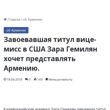
Главная
/
об Армении
об Армении
Завоевавшая титул вице-
мисс в США Зара Гемилян
хочет представлять
Армению.
19.06.2019
0
140
Меньше минуты
Калифорнийская армянка Зара Гемилян завоевала титул