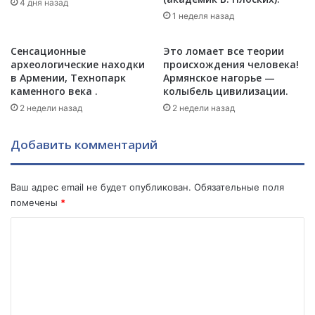
е
и
4 дня назад
к
«
1 неделя назад
о
с
р
т
Сенсационные
Это ломает все теории
н
р
археологические находки
происхождения человека!
и
а
в Армении, Технопарк
Армянское нагорье —
:
ш
каменного века .
колыбель цивилизации.
Э
н
2 недели назад
2 недели назад
р
ы
м
й
Добавить комментарий
и
с
т
о
а
н
Ваш адрес email не будет опубликован.
Обязательные поля
ж
б
помечены
*
г
ы
о
в
К
т
ш
о
о
и
в
х
м
и
в
м
т
л
п
а
е