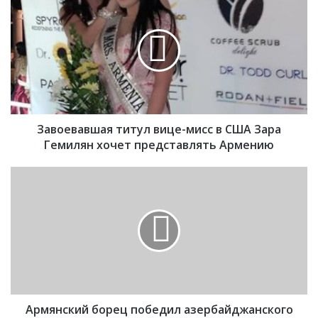
а
в
о
е
в
а
в
ш
Завоевавшая титул вице-мисс в США Зара
а
я
Гемилян хочет представлять Армению
т
и
А
т
р
у
м
л
я
в
н
и
с
ц
к
е
и
-
й
м
Армянский борец победил азербайджанского
б