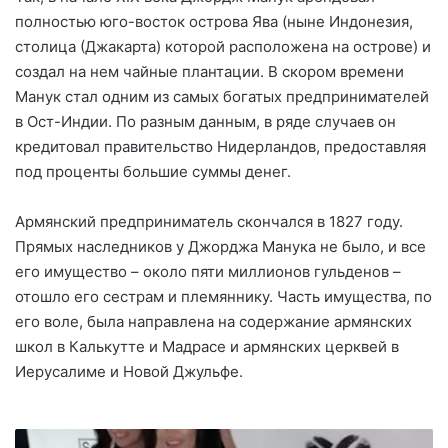
полностью юго-восток острова Ява (ныне Индонезия,
столица (Джакарта) которой расположена на острове) и
создал на нем чайные плантации. В скором времени
Манук стал одним из самых богатых предпринимателей
в Ост-Индии. По разным данным, в ряде случаев он
кредитовал правительство Нидерландов, предоставляя
под проценты большие суммы денег.
Армянский предприниматель скончался в 1827 году.
Прямых наследников у Джорджа Манука не было, и все
его имущество – около пяти миллионов гульденов –
отошло его сестрам и племяннику. Часть имущества, по
его воле, была направлена на содержание армянских
школ в Калькутте и Мадрасе и армянских церквей в
Иерусалиме и Новой Джульфе.
З