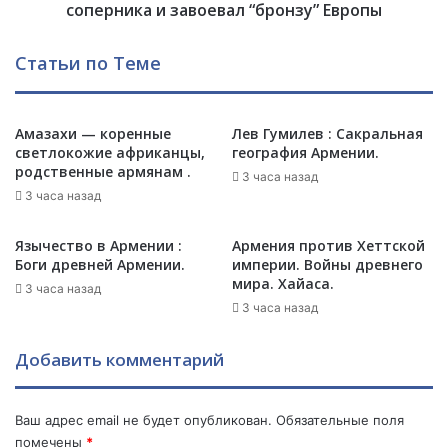
и
о
соперника и завоевал “бронзу” Европы
с
р
с
е
Статьи по Теме
в
ц
С
п
Ш
о
А
Амазахи — коренные
Лев Гумилев : Сакральная
б
светлокожие африканцы,
география Армении.
З
е
родственные армянам .
а
д
3 часа назад
р
и
3 часа назад
а
л
Г
а
Язычество в Армении :
Армения против Хеттской
е
з
Боги древней Армении.
империи. Войны древнего
м
е
мира. Хайаса.
3 часа назад
и
р
3 часа назад
л
б
я
а
Добавить комментарий
н
й
х
д
о
ж
Ваш адрес email не будет опубликован.
Обязательные поля
ч
а
помечены
*
е