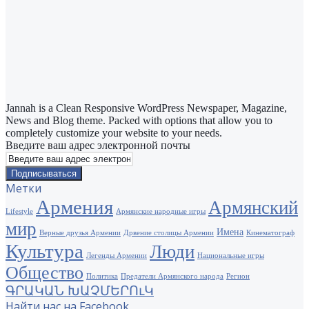
Jannah is a Clean Responsive WordPress Newspaper, Magazine,
News and Blog theme. Packed with options that allow you to
completely customize your website to your needs.
Введите ваш адрес электронной почты
Метки
Армения
Армянский
Lifestyle
Армянские народные игры
мир
Имена
Верные друзья Армении
Дрвение столицы Армении
Кинематограф
Культура
Люди
Легенды Армении
Национальные игры
Общество
Политика
Предатели Армянского народа
Регион
ԳՐԱԿԱՆ ԽԱՉՄԵՐՈւԿ
Найти нас на Facebook