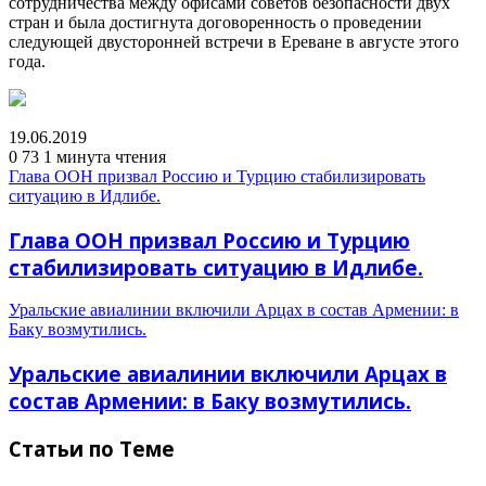
сотрудничества между офисами советов безопасности двух
стран и была достигнута договоренность о проведении
следующей двусторонней встречи в Ереване в августе этого
года.
19.06.2019
0
73
1 минута чтения
Глава ООН призвал Россию и Турцию стабилизировать
ситуацию в Идлибе.
Глава ООН призвал Россию и Турцию
стабилизировать ситуацию в Идлибе.
Уральские авиалинии включили Арцах в состав Армении: в
Баку возмутились.
Уральские авиалинии включили Арцах в
состав Армении: в Баку возмутились.
Статьи по Теме