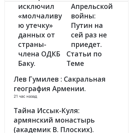
а
и
исключил
Апрельской
н
т
«молчаливу
войны:
е
и
ц
А
ю утечку»
Путин на
я
п
н
данных от
р
сей раз не
н
е
страны-
приедет.
е
л
и
ь
члена ОДКБ
Статьи по
с
с
Баку.
Теме
к
к
л
о
ю
й
Лев Гумилев : Сакральная
ч
в
география Армении.
и
о
л
й
21 час назад
«
н
м
ы
Тайна Иссык-Куля:
о
:
армянский монастырь
л
П
ч
у
(академик В. Плоских).
а
т