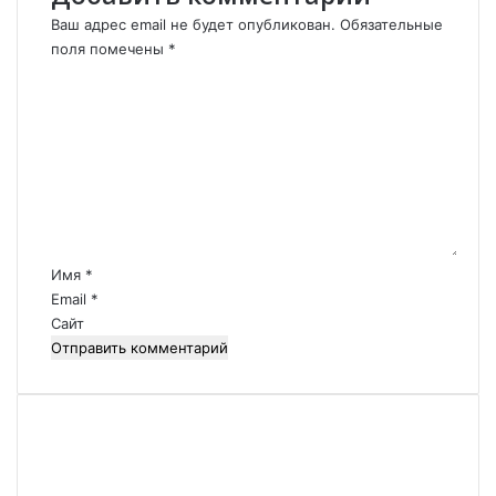
т
Ваш адрес email не будет опубликован.
Обязательные
р
поля помечены
*
а
К
н
о
ы
м
-
м
ч
е
л
н
е
т
н
а
а
р
О
Имя
*
Д
и
Email
*
К
й
Сайт
Б
*
Б
а
к
у
.