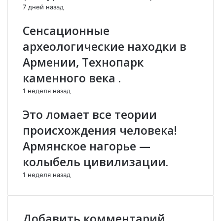
7 дней назад
л
и
и
н
Сенсационные
в
н
у
а
археологические находки в
ю
с
Армении, Технопарк
у
е
т
й
каменного века .
е
р
1 неделя назад
ч
а
к
з
Это ломает все теории
у
н
»
е
происхождения человека!
д
п
Армянское нагорье —
а
р
н
и
колыбель цивилизации.
н
е
1 неделя назад
ы
д
х
е
о
т
т
.
Добавить комментарий
с