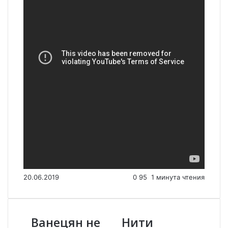
20.06.2019
0
95
1 минута чтения
Ванецян не
Нити
В
Н