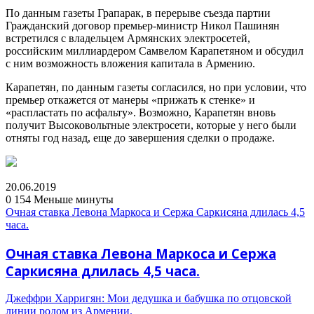
По данным газеты Грапарак, в перерыве съезда партии
Гражданский договор премьер-министр Никол Пашинян
встретился с владельцем Армянских электросетей,
российским миллиардером Самвелом Карапетяном и обсудил
с ним возможность вложения капитала в Армению.
Карапетян, по данным газеты согласился, но при условии, что
премьер откажется от манеры «прижать к стенке» и
«распластать по асфальту». Возможно, Карапетян вновь
получит Высоковольтные электросети, которые у него были
отняты год назад, еще до завершения сделки о продаже.
20.06.2019
0
154
Меньше минуты
Очная ставка Левона Маркоса и Сержа Саркисяна длилась 4,5
часа.
Очная ставка Левона Маркоса и Сержа
Саркисяна длилась 4,5 часа.
Джеффри Харригян: Мои дедушка и бабушка по отцовской
линии родом из Армении.