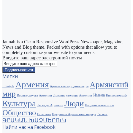
Jannah is a Clean Responsive WordPress Newspaper, Magazine,
News and Blog theme. Packed with options that allow you to
completely customize your website to your needs.
Введите ваш адрес электронной почты
Метки
Армения
Армянский
Lifestyle
Армянские народные игры
мир
Имена
Верные друзья Армении
Дрвение столицы Армении
Кинематограф
Культура
Люди
Легенды Армении
Национальные игры
Общество
Политика
Предатели Армянского народа
Регион
ԳՐԱԿԱՆ ԽԱՉՄԵՐՈւԿ
Найти нас на Facebook