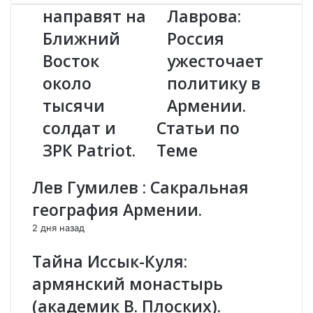
Ш
о
направят на
Лаврова:
А
л
Ближний
Россия
н
ч
а
а
Восток
ужесточает
п
н
р
около
и
политику в
а
е
тысячи
Армении.
в
Л
я
а
солдат и
Статьи по
т
в
ЗРК Patriot.
Теме
н
р
а
о
Б
в
Лев Гумилев : Сакральная
л
а
география Армении.
и
:
ж
Р
2 дня назад
н
о
и
с
Тайна Иссык-Куля:
й
с
армянский монастырь
В
и
о
я
(академик В. Плоских).
с
у