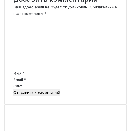
З
е
Ваш адрес email не будет опубликован.
Обязательные
Р
н
поля помечены
*
К
и
К
P
и
о
a
.
м
t
м
r
е
i
н
o
т
t
а
.
р
Имя
*
и
Email
*
й
Сайт
*