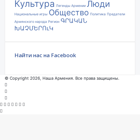
Культура
Люди
Легенды Армении
Общество
Национальные игры
Политика
Предатели
ԳՐԱԿԱՆ
Армянского народа
Регион
ԽԱՉՄԵՐՈւԿ
Найти нас на Facebook
© Copyright 2026, Наша Армения. Все права защищены.
Facebook
YouTube
Instagram
Facebook
X
VKontakte
Odnoklassniki
WhatsApp
Telegram
Viber
Back
to
top
button