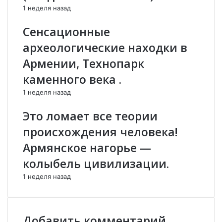
1 неделя назад
т
ж
о
е
Сенсационные
к
с
о
т
археологические находки в
к
о
Армении, Технопарк
о
ч
л
а
каменного века .
о
е
1 неделя назад
т
т
ы
п
Это ломает все теории
с
о
я
л
происхождения человека!
ч
и
Армянское нагорье —
и
т
с
и
колыбель цивилизации.
о
к
1 неделя назад
л
у
д
в
а
А
т
р
Добавить комментарий
и
м