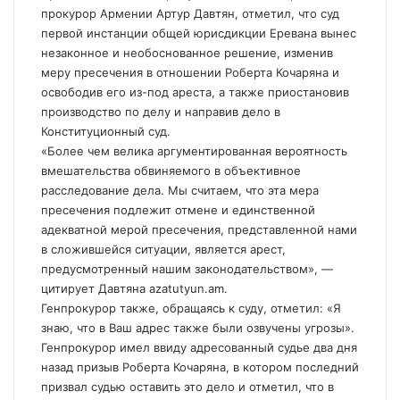
прокурор Армении Артур Давтян, отметил, что суд
первой инстанции общей юрисдикции Еревана вынес
незаконное и необоснованное решение, изменив
меру пресечения в отношении Роберта Кочаряна и
освободив его из-под ареста, а также приостановив
производство по делу и направив дело в
Конституционный суд.
«Более чем велика аргументированная вероятность
вмешательства обвиняемого в объективное
расследование дела. Мы считаем, что эта мера
пресечения подлежит отмене и единственной
адекватной мерой пресечения, представленной нами
в сложившейся ситуации, является арест,
предусмотренный нашим законодательством», —
цитирует Давтяна azatutyun.am.
Генпрокурор также, обращаясь к суду, отметил: «Я
знаю, что в Ваш адрес также были озвучены угрозы».
Генпрокурор имел ввиду адресованный судье два дня
назад призыв Роберта Кочаряна, в котором последний
призвал судью оставить это дело и отметил, что в