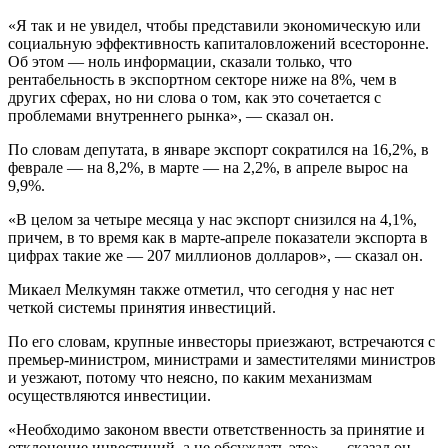
«Я так и не увидел, чтобы представили экономическую или
социальную эффективность капиталовложений всесторонне.
Об этом — ноль информации, сказали только, что
рентабельность в экспортном секторе ниже на 8%, чем в
других сферах, но ни слова о том, как это сочетается с
проблемами внутреннего рынка», — сказал он.
По словам депутата, в январе экспорт сократился на 16,2%, в
феврале — на 8,2%, в марте — на 2,2%, в апреле вырос на
9,9%.
«В целом за четыре месяца у нас экспорт снизился на 4,1%,
причем, в то время как в марте-апреле показатели экспорта в
цифрах такие же — 207 миллионов долларов», — сказал он.
Микаел Мелкумян также отметил, что сегодня у нас нет
четкой системы принятия инвестиций.
По его словам, крупные инвесторы приезжают, встречаются с
премьер-министром, министрами и заместителями министров
и уезжают, потому что неясно, по каким механизмам
осуществляются инвестиции.
«Необходимо законом ввести ответственность за принятие и
отклонение инвестиций, а не обсуждать это», — сказал он.