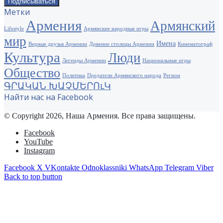
Метки
Армения
Армянский
Lifestyle
Армянские народные игры
мир
Имена
Верные друзья Армении
Дрвение столицы Армении
Кинематограф
Культура
Люди
Легенды Армении
Национальные игры
Общество
Политика
Предатели Армянского народа
Регион
ԳՐԱԿԱՆ ԽԱՉՄԵՐՈւԿ
Найти нас на Facebook
© Copyright 2026, Наша Армения. Все права защищены.
Facebook
YouTube
Instagram
Facebook
X
VKontakte
Odnoklassniki
WhatsApp
Telegram
Viber
Back to top button