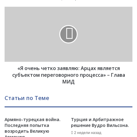
у
г
«
г
Я
р
о
у
ч
з
е
и
н
н
ь
с
ч
к
е
о
«Я очень четко заявляю: Арцах является
т
г
к
субъектом переговорного процесса» – Глава
о
о
МИД
а
з
л
а
Статьи по Теме
ф
я
а
в
в
л
и
я
Армяно-турецкая война.
Турция и Арбитражное
т
Последняя попытка
решение Вудро Вильсона.
ю
возродить Великую
а
:
2 недели назад
Армению.