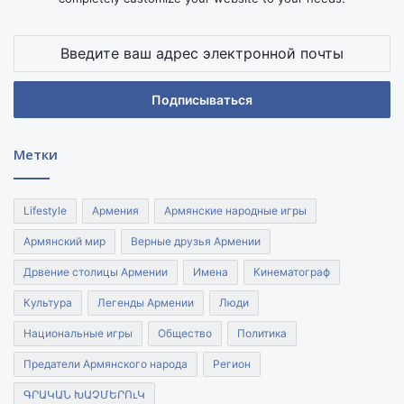
Введите
ваш
адрес
электронной
почты
Метки
Lifestyle
Армения
Армянские народные игры
Армянский мир
Верные друзья Армении
Дрвение столицы Армении
Имена
Кинематограф
Культура
Легенды Армении
Люди
Национальные игры
Общество
Политика
Предатели Армянского народа
Регион
ԳՐԱԿԱՆ ԽԱՉՄԵՐՈւԿ