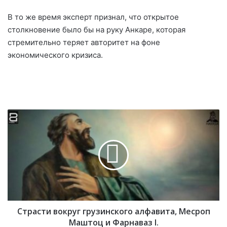
В то же время эксперт признал, что открытое
столкновение было бы на руку Анкаре, которая
стремительно теряет авторитет на фоне
экономического кризиса.
С
т
р
а
с
т
и
в
о
Страсти вокруг грузинского алфавита, Месроп
к
р
Маштоц и Фарнаваз I.