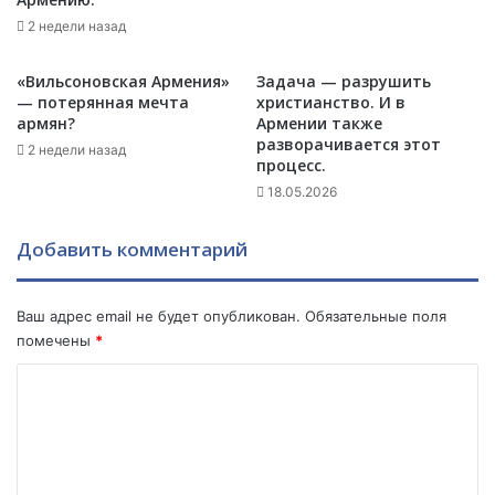
,
А
М
2 недели назад
р
е
ц
с
а
«Вильсоновская Армения»
Задача — разрушить
р
х
— потерянная мечта
христианство. И в
о
я
армян?
Армении также
п
разворачивается этот
в
2 недели назад
процесс.
М
л
а
я
18.05.2026
ш
е
т
т
Добавить комментарий
о
с
ц
я
и
с
Ваш адрес email не будет опубликован.
Обязательные поля
Ф
у
помечены
*
а
б
р
ъ
К
н
е
о
а
к
в
т
м
а
о
м
з
м