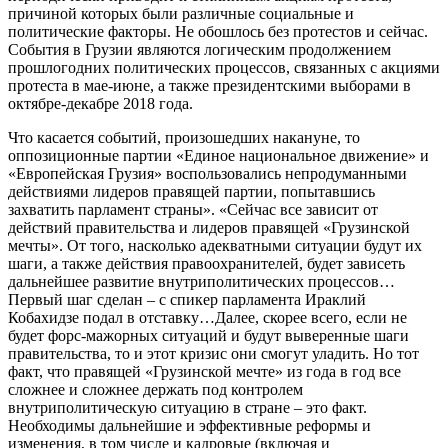
причиной которых были различные социальные и
политические факторы. Не обошлось без протестов и сейчас.
События в Грузии являются логическим продолжением
прошлогодних политических процессов, связанных с акциями
протеста в мае-июне, а также президентскими выборами в
октябре-декабре 2018 года.
Что касается событий, произошедших накануне, то
оппозиционные партии «Единое национальное движение» и
«Европейская Грузия» воспользовались непродуманными
действиями лидеров правящей партии, попытавшись
захватить парламент страны». «Сейчас все зависит от
действий правительства и лидеров правящей «Грузинской
мечты». От того, насколько адекватными ситуации будут их
шаги, а также действия правоохранителей, будет зависеть
дальнейшее развитие внутриполитических процессов…
Первый шаг сделан – с спикер парламента Ираклий
Кобахидзе подал в отставку…Далее, скорее всего, если не
будет форс-мажорных ситуаций и будут выверенные шаги
правительства, то и этот кризис они смогут уладить. Но тот
факт, что правящей «Грузинской мечте» из года в год все
сложнее и сложнее держать под контролем
внутриполитическую ситуацию в стране – это факт.
Необходимы дальнейшие и эффективные реформы и
изменения, в том числе и кадровые (включая и