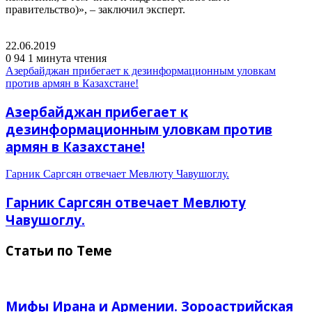
правительство)», – заключил эксперт.
22.06.2019
0
94
1 минута чтения
Азербайджан прибегает к дезинформационным уловкам
против армян в Казахстане!
Азербайджан прибегает к
дезинформационным уловкам против
армян в Казахстане!
Гарник Саргсян отвечает Мевлюту Чавушоглу.
Гарник Саргсян отвечает Мевлюту
Чавушоглу.
Статьи по Теме
Мифы Ирана и Армении. Зороастрийская