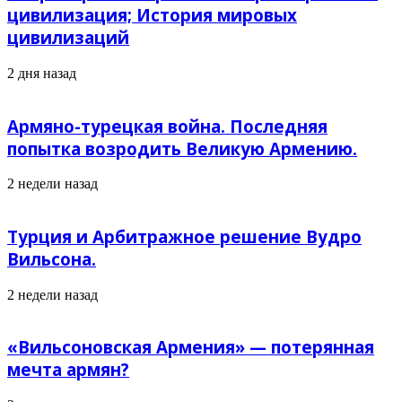
цивилизация; История мировых
цивилизаций
2 дня назад
Армяно-турецкая война. Последняя
попытка возродить Великую Армению.
2 недели назад
Турция и Арбитражное решение Вудро
Вильсона.
2 недели назад
«Вильсоновская Армения» — потерянная
мечта армян?