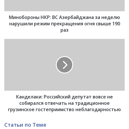
о
н
Минобороны НКР: ВС Азербайджана за неделю
ы
Н
нарушили режим прекращения огня свыше 190
К
раз
Р
:
К
В
а
С
н
А
д
з
е
е
л
р
а
б
к
а
и
й
Канделаки: Российский депутат вовсе не
:
д
Р
собирался отвечать на традиционное
ж
о
грузинское гостеприимство неблагодарностью
а
с
н
с
Статьи по Теме
а
и