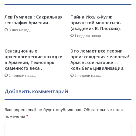
з
й
а
с
н
к
Лев Гумилев : Сакральная
Тайна Иссык-Куля:
е
география Армении.
армянский монастырь
и
(академик В. Плоских).
д
й
3 дня назад
е
д
1 неделя назад
л
е
ю
п
Сенсационные
Это ломает все теории
н
у
археологические находки
происхождения человека!
а
т
в Армении, Технопарк
Армянское нагорье —
р
а
каменного века .
колыбель цивилизации.
у
т
2 недели назад
2 недели назад
ш
в
и
о
Добавить комментарий
л
в
и
с
р
е
Ваш адрес email не будет опубликован.
Обязательные поля
е
н
помечены
*
ж
е
и
с
К
м
о