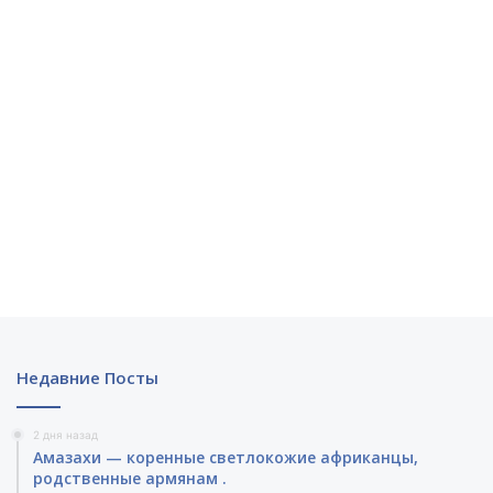
о
с
т
ь
ю
Недавние Посты
2 дня назад
Амазахи — коренные светлокожие африканцы,
родственные армянам .