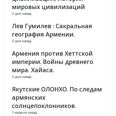
к
а
мировых цивилизаций
и
к
х
а
2 дня назад
а
т
р
Е
Лев Гумилев : Сакральная
м
в
география Армении.
я
р
н
о
2 дня назад
,
п
н
ы
Армения против Хеттской
а
»
империи. Войны древнего
ц
:
и
В
мира. Хайаса.
о
Е
2 дня назад
н
в
а
р
Якутские ОЛОНХО. По следам
л
о
ь
п
армянских
н
е
солнцепоклонников.
а
м
я
а
1 неделя назад
и
с