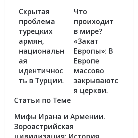
Скрытая
Что
С
Ч
к
т
проблема
проиходит
р
о
турецких
в мире?
ы
п
т
р
армян,
«Закат
а
о
я
национальн
и
Европы»: В
п
х
ая
Европе
р
о
о
д
идентичнос
массово
б
и
ть в Турции.
закрываютс
л
т
е
в
я церкви.
м
м
Статьи по Теме
а
и
т
р
у
е
Мифы Ирана и Армении.
р
?
Зороастрийская
е
«
ц
З
цивилизация; История