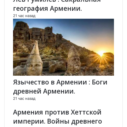
е
н
география Армении.
й
и
д
т
21 час назад
а
е
р
л
А
ь
л
Г
и
а
з
р
а
е
д
г
е
и
о
н
г
а
Язычество в Армении : Боги
л
Н
древней Армении.
у
ж
А
д
21 час назад
л
е
и
.
Армения против Хеттской
е
империи. Войны древнего
в
.