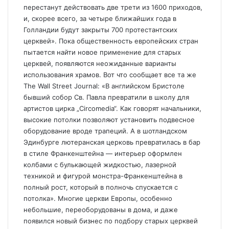
перестанут действовать две трети из 1600 приходов,
и, скорее всего, за четыре ближайших года в
Голландии будут закрыты 700 протестантских
церквей». Пока общественность европейских стран
пытается найти новое применение для старых
церквей, появляются неожиданные варианты
использования храмов. Вот что сообщает все та же
The Wall Street Journal: «В английском Бристоле
бывший собор Св. Павла превратили в школу для
артистов цирка „Circomedia“. Как говорят начальники,
высокие потолки позволяют установить подвесное
оборудование вроде трапеций. А в шотландском
Эдинбурге лютеранская церковь превратилась в бар
в стиле Франкенштейна — интерьер оформлен
колбами с булькающей жидкостью, лазерной
техникой и фигурой монстра-Франкенштейна в
полный рост, который в полночь спускается с
потолка». Многие церкви Европы, особенно
небольшие, переоборудованы в дома, и даже
появился новый бизнес по подбору старых церквей