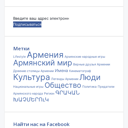
Введите
ваш
адрес
электронной
почты
Метки
Армения
Lifestyle
Армянские народные игры
Армянский мир
Верные друзья Армении
Имена
Дрвение столицы Армении
Кинематограф
Культура
Люди
Легенды Армении
Общество
Национальные игры
Политика
Предатели
ԳՐԱԿԱՆ
Армянского народа
Регион
ԽԱՉՄԵՐՈւԿ
Найти нас на Facebook