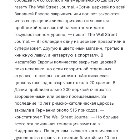
сообщается со ссылкой на американскую деловую
газету The Wall Street Journal. «Сотни церквей по всей
Западной Европе закрылись или вот-вот закроются
из-за сокращения числа прихожан и являются
проблемой для властей на местном и даже
государственном уровне, — пишет The Wall Street
Journal. — В Голландии одну из церквей превратили в
супермаркет, другую в цветочный магазин, третью в
книжную лавку, а четвертую в спортзал». В
масштабах Европы количество закрытых церквей
пока невелико, но если говорить об отдельных
странах, то цифры впечатляют. «Англиканская
церковь ежегодно закрывает около 20 храмов. В
Дании приблизительно 200 церквей считаются
заброшенными или редко посещаемыми. За
последние 10 лет римско-католическая церковь
закрыла в Германии около 515 приходов, —
констатирует The Wall Street Journal. — Но больше
всего эта печальная тенденция заметна в
Нидерландах. По оценкам высшего католического
духовенства страны, в течение ближайших 10 лет