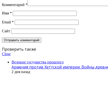
Комментарий
*
Имя
*
Email
*
Сайт
Проверить также
Close
Великие государства прошлого
Армения против Хеттской империи. Войны древнег
2 дня назад