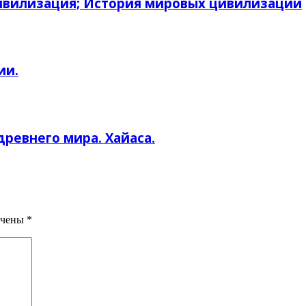
ивилизация; История мировых цивилизаций
ии.
ревнего мира. Хайаса.
ечены
*