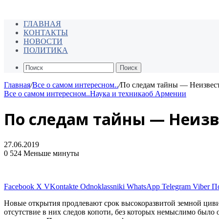
ГЛАВНАЯ
КОНТАКТЫ
НОВОСТИ
ПОЛИТИКА
Поиск
Главная
/
Все о самом интересном..
/
По следам тайны — Неизвес
Все о самом интересном..
Наука и техника
об Армении
По следам тайны — Неиз
27.06.2019
0
524
Меньше минуты
Facebook
X
VKontakte
Odnoklassniki
WhatsApp
Telegram
Viber
П
Новые открытия продлевают срок высокоразвитой земной циви
отсутствие в них следов копоти, без которых немыслимо было