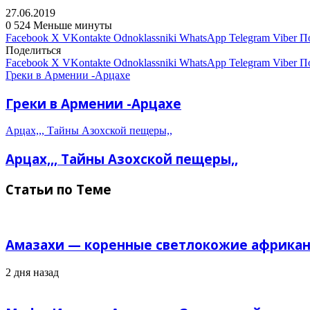
27.06.2019
0
524
Меньше минуты
Facebook
X
VKontakte
Odnoklassniki
WhatsApp
Telegram
Viber
П
Поделиться
Facebook
X
VKontakte
Odnoklassniki
WhatsApp
Telegram
Viber
П
Греки в Армении -Арцахе
Греки в Армении -Арцахе
Арцах,,, Тайны Азохской пещеры,,
Арцах,,, Тайны Азохской пещеры,,
Статьи по Теме
Амазахи — коренные светлокожие африкан
2 дня назад