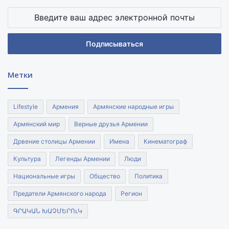
Введите
ваш
адрес
электронной
почты
Метки
Lifestyle
Армения
Армянские народные игры
Армянский мир
Верные друзья Армении
Дрвение столицы Армении
Имена
Кинематограф
Культура
Легенды Армении
Люди
Национальные игры
Общество
Политика
Предатели Армянского народа
Регион
ԳՐԱԿԱՆ ԽԱՉՄԵՐՈւԿ