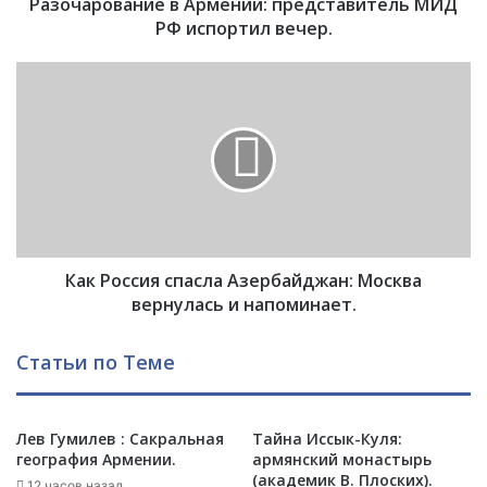
Разочарование в Армении: представитель МИД
а
н
РФ испортил вечер.
и
е
К
в
а
А
к
р
Р
м
о
е
с
н
с
и
и
и
я
:
Как Россия спасла Азербайджан: Москва
с
п
п
вернулась и напоминает.
р
а
е
с
Статьи по Теме
д
л
с
а
т
А
а
Лев Гумилев : Сакральная
Тайна Иссык-Куля:
з
география Армении.
армянский монастырь
в
е
(академик В. Плоских).
и
р
12 часов назад