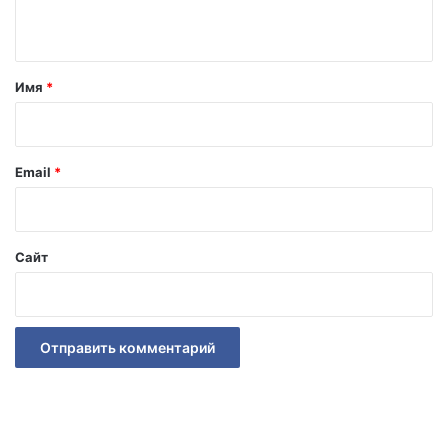
р
с
н
.
ь
т
и
н
а
Имя
*
а
р
п
о
и
м
й
Email
*
и
н
*
а
е
Сайт
т
.