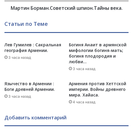
բ
р
ե
Мартин Борман.Советский шпион.Тайны века.
м
ր
а
տ
н
Статьи по Теме
Ք
.
ո
С
չ
о
ա
Лев Гумилев : Сакральная
Богиня Анаит в армянской
в
география Армении.
мифологии богиня-мать;
ր
е
богиня плодородия и
յ
т
3 часа назад
любви…
ա
с
3 часа назад
ն
к
ի
и
հ
й
Язычество в Армении :
Армения против Хеттской
ե
ш
Боги древней Армении.
империи. Войны древнего
տ
мира. Хайаса.
п
3 часа назад
.
и
4 часа назад
о
н
Добавить комментарий
.
Т
а