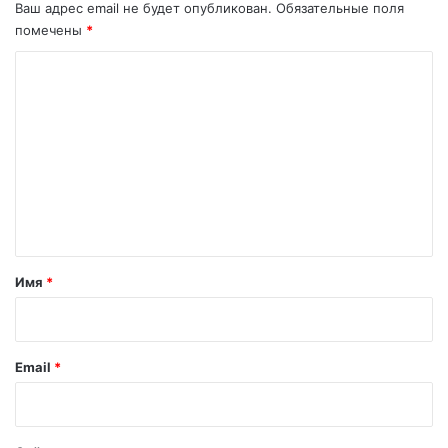
Ваш адрес email не будет опубликован.
Обязательные поля
й
помечены
*
н
ы
К
в
о
е
к
м
а
м
.
е
н
т
а
Имя
*
р
и
й
Email
*
*