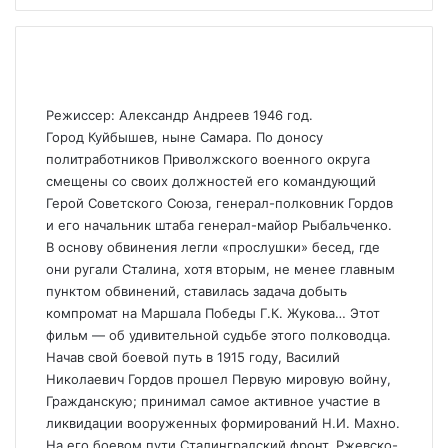
Режиссер: Александр Андреев 1946 год.
Город Куйбышев, ныне Самара. По доносу
политработников Приволжского военного округа
смещены со своих должностей его командующий
Герой Советского Союза, генерал-полковник Гордов
и его начальник штаба генерал-майор Рыбальченко.
В основу обвинения легли «прослушки» бесед, где
они ругали Сталина, хотя вторым, не менее главным
пунктом обвинений, ставилась задача добыть
компромат на Маршала Победы Г.К. Жукова… Этот
фильм — об удивительной судьбе этого полководца.
Начав свой боевой путь в 1915 году, Василий
Николаевич Гордов прошел Первую мировую войну,
Гражданскую; принимал самое активное участие в
ликвидации вооруженных формирований Н.И. Махно.
На его боевом пути Сталинградский фронт, Ржевско-