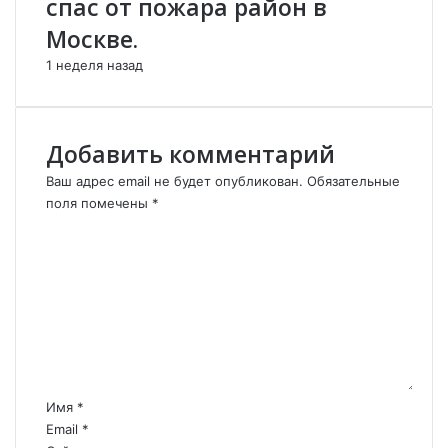
спас от пожара район в
а
о
.
б
Москве.
о
1 неделя назад
л
ь
н
ы
Добавить комментарий
м
и
Ваш адрес email не будет опубликован.
Обязательные
п
поля помечены
*
л
К
е
о
н
м
н
м
ы
е
м
н
и
т
а
р
Имя
*
и
Email
*
й