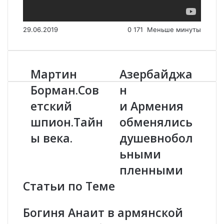
29.06.2019
0
171
Меньше минуты
Мартин
Азербайджа
М
А
а
з
Борман.Сов
н
р
е
етский
и Армения
т
р
и
б
шпион.Тайн
обменялись
н
а
Б
ы века.
й
душевнобол
о
д
ьными
р
ж
м
а
пленными
а
н
Статьи по Теме
н
и
.
С
А
Богиня Анаит в армянской
о
р