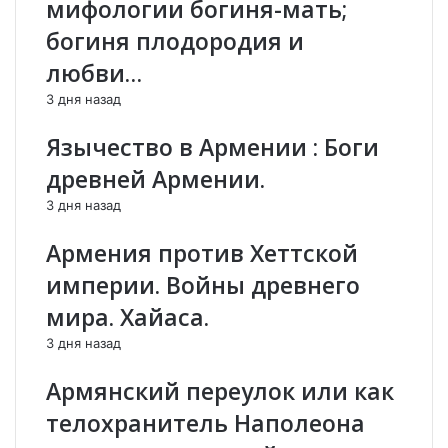
мифологии богиня-мать;
в
м
е
е
богиня плодородия и
т
н
любви…
с
и
к
я
3 дня назад
и
о
й
б
Язычество в Армении : Боги
ш
м
древней Армении.
п
е
и
н
3 дня назад
о
я
н
л
Армения против Хеттской
.
и
империи. Войны древнего
Т
с
а
ь
мира. Хайаса.
й
д
3 дня назад
н
у
ы
ш
Армянский переулок или как
в
е
е
в
телохранитель Наполеона
к
н