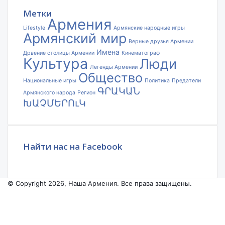
почты
Метки
Армения
Lifestyle
Армянские народные игры
Армянский мир
Верные друзья Армении
Имена
Дрвение столицы Армении
Кинематограф
Культура
Люди
Легенды Армении
Общество
Национальные игры
Политика
Предатели
ԳՐԱԿԱՆ
Армянского народа
Регион
ԽԱՉՄԵՐՈւԿ
Найти нас на Facebook
© Copyright 2026, Наша Армения. Все права защищены.
Facebook
YouTube
Instagram