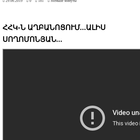
29.06.2019
0
181
Меньше минуты
ՀՀԿ-Ն ԱՂԲԱՆՈՑՈՒՄ…ԱԼԻՍ
ՍՈՂՈՄՈՆՅԱՆ…