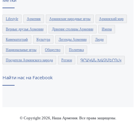
Метки
Lifestyle
Армения
Армянские народные игры
Армянский мир
Верные друзья Армении
Дрвение столицы Армении
Имена
Кинематограф
Культура
Легенды Армении
Люди
Национальные игры
Общество
Политика
Предатели Армянского народа
Регион
ԳՐԱԿԱՆ ԽԱՉՄԵՐՈւԿ
Найти нас на Facebook
© Copyright 2026, Наша Армения. Все права защищены.