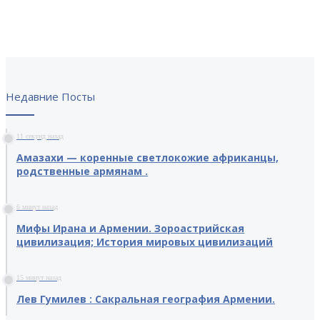
Недавние Посты
11 секунд назад
Амазахи — коренные светлокожие африканцы,
родственные армянам .
6 минут назад
Мифы Ирана и Армении. Зороастрийская
цивилизация; История мировых цивилизаций
15 минут назад
Лев Гумилев : Сакральная география Армении.