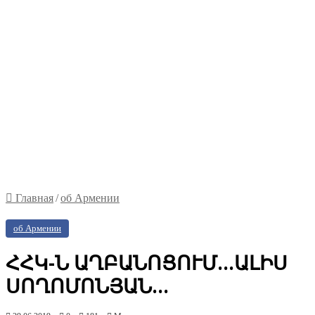
Главная
/
об Армении
об Армении
ՀՀԿ-Ն ԱՂԲԱՆՈՑՈՒՄ…ԱԼԻՍ
ՍՈՂՈՄՈՆՅԱՆ…