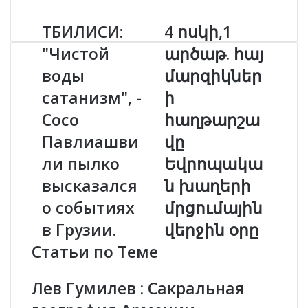
ТБИЛИСИ:
4 ոսկի,1
Т
4
Б
ո
"Чистой
արծաթ. հայ
И
ս
воды
մարզիկներ
Л
կ
И
ի
сатанизм", -
ի
С
,
И
Сосо
1
հաղթարշա
:
ա
Павлиашви
վը
"
ր
Ч
ծ
ли пылко
Եվրոպակա
и
ա
высказался
ն խաղերի
с
թ
т
.
о событиях
մրցումային
о
հ
в Грузии.
վերջին օրը
й
ա
в
յ
Статьи по Теме
о
մ
д
ա
Лев Гумилев : Сакральная
ы
ր
с
զ