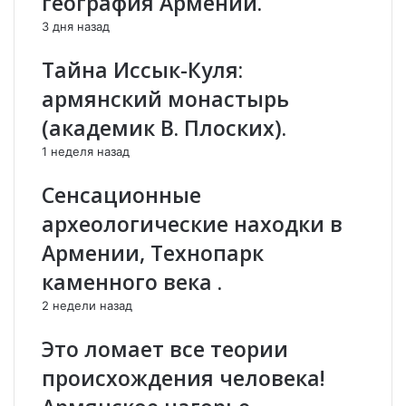
география Армении.
а
ի
3 дня назад
т
կ
а
ն
Тайна Иссык-Куля:
н
ե
и
ր
армянский монастырь
з
ի
(академик В. Плоских).
м
հ
"
ա
1 неделя назад
,
ղ
-
թ
Сенсационные
С
ա
археологические находки в
о
ր
с
շ
Армении, Технопарк
о
ա
каменного века .
П
վ
а
ը
2 недели назад
в
Ե
л
վ
Это ломает все теории
и
ր
происхождения человека!
а
ո
ш
պ