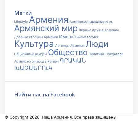
почты
Метки
Армения
Lifestyle
Армянские народные игры
Армянский мир
Верные друзья Армении
Имена
Дрвение столицы Армении
Кинематограф
Культура
Люди
Легенды Армении
Общество
Национальные игры
Политика
Предатели
ԳՐԱԿԱՆ
Армянского народа
Регион
ԽԱՉՄԵՐՈւԿ
Найти нас на Facebook
© Copyright 2026, Наша Армения. Все права защищены.
Facebook
YouTube
Instagram