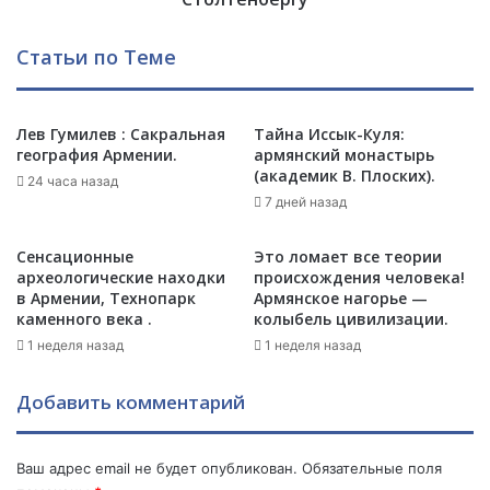
а
т
ю
р
Статьи по Теме
т
а
н
н
о
е
в
н
Лев Гумилев : Сакральная
Тайна Иссык-Куля:
ы
география Армении.
армянский монастырь
о
(академик В. Плоских).
й
ф
24 часа назад
и
е
7 дней назад
с
й
к
к
Сенсационные
Это ломает все теории
в
о
археологические находки
происхождения человека!
Е
в
в Армении, Технопарк
Армянское нагорье —
С
о
каменного века .
колыбель цивилизации.
П
е
1 неделя назад
1 неделя назад
Ч
п
.
и
Добавить комментарий
с
ь
м
Ваш адрес email не будет опубликован.
Обязательные поля
о