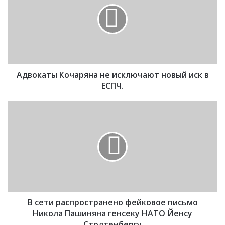
в
о
к
а
т
ы
К
Адвокаты Кочаряна не исключают новый иск в
о
ч
ЕСПЧ.
а
р
В
я
с
н
е
а
т
н
и
е
р
и
а
с
с
к
п
л
В сети распространено фейковое письмо
р
ю
о
Никола Пашиняна генсеку НАТО Йенсу
ч
с
Столтенбергу