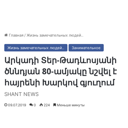
Главная
/
Жизнь замечательных людей..
Жизнь замечательных людей..
Занимательное
Արկադի Տեր-Թադևոսյանի
ծննդյան 80-ամյակը նշվել է
հայրենի Խարկով գյուղում
SHANT NEWS
09.07.2019
0
224
Меньше минуты