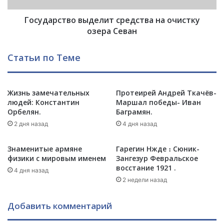
о
т
л
Государство выделит средства на очистку
в
о
о
озера Севан
т
в
о
ы
Статьи по Теме
?
д
П
е
о
л
ч
Жизнь замечательных
Протеирей Андрей Ткачёв-
и
людей: Константин
Маршал победы- Иван
е
т
Орбелян.
Баграмян.
м
с
у
р
2 дня назад
4 дня назад
з
е
а
д
Знаменитые армяне
Гарегин Нжде ։ Сюник-
ц
с
физики с мировым именем
Зангезур Февральское
в
т
восстание 1921 .
4 дня назад
е
в
2 недели назад
л
а
С
н
Добавить комментарий
е
а
в
о