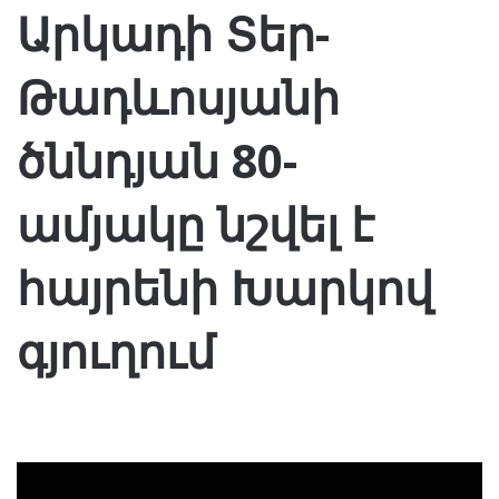
Արկադի Տեր-
Թադևոսյանի
ծննդյան 80-
ամյակը նշվել է
հայրենի Խարկով
գյուղում