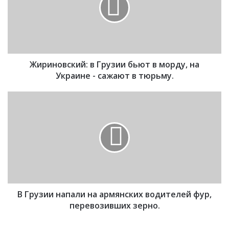
н
о
в
с
к
Жириновский: в Грузии бьют в морду, на
и
й
Украине - сажают в тюрьму.
:
в
В
Г
Г
р
р
у
у
з
з
и
и
и
и
б
н
ь
а
ю
В Грузии напали на армянских водителей фур,
п
т
а
перевозивших зерно.
в
л
м
и