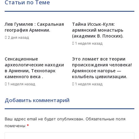
Статьи по Теме
о
н
р
а
д
а
у
Лев Гумилев : Сакральная
Тайна Иссык-Куля:
р
география Армении.
армянский монастырь
,
м
(академик В. Плоских).
н
я
2 дня назад
а
н
1 неделя назад
У
с
к
к
Сенсационные
Это ломает все теории
р
и
археологические находки
происхождения человека!
а
х
в Армении, Технопарк
Армянское нагорье —
и
в
каменного века .
колыбель цивилизации.
н
о
1 неделя назад
1 неделя назад
е
д
-
и
Добавить комментарий
с
т
а
е
ж
л
Ваш адрес email не будет опубликован.
Обязательные поля
а
е
помечены
*
ю
й
т
ф
К