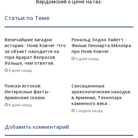
с
о
Вардомский о цене на газ.
н
г
я
а
Статьи по Теме
х
е
?
т
"
Р
Величайшие загадки
Рональд Элдон Уайетт :
о
истории : Ноев Ковчег :Что
Фильм Леонарта Мёллера
с
за объект находится на
про Ноев Ковчег .
с
горе Арарат Вопросов
и
6 дней назад
больше, чем ответов.
и
6 дней назад
,
с
п
Поиски истоков:
Сенсационные
о
Интересные факты-
археологические находки
Армянские сказки.
в Армении, Технопарк
р
каменного века .
у
6 дней назад
н
1 неделя назад
е
т
Добавить комментарий
:
В