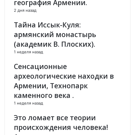
география Армении.
о
а
т
ц
2 дня назад
и
и
в
и
Тайна Иссык-Куля:
Т
Л
армянский монастырь
у
о
р
н
(академик В. Плоских).
ц
д
1 неделя назад
и
о
и
н
Сенсационные
и
а
з
.
археологические находки в
-
З
Армении, Технопарк
з
а
а
1
каменного века .
р
5
1 неделя назад
а
л
з
е
Это ломает все теории
в
т
е
з
происхождения человека!
д
а