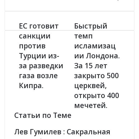
ЕС готовит
Быстрый
Е
Б
С
ы
санкции
темп
г
с
против
исламизац
о
т
т
р
Турции из-
ии Лондона.
о
ы
в
за разведки
й
За 15 лет
и
т
газа возле
закрыто 500
т
е
с
м
Кипра.
церквей,
а
п
открыто 400
н
и
к
с
мечетей.
ц
л
Статьи по Теме
и
а
и
м
п
и
Лев Гумилев : Сакральная
р
з