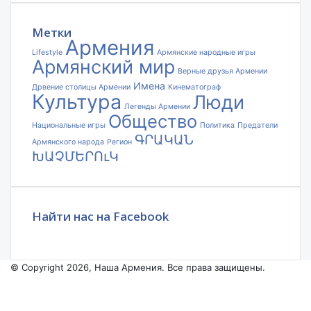
электронной
почты
Метки
Армения
Lifestyle
Армянские народные игры
Армянский мир
Верные друзья Армении
Имена
Дрвение столицы Армении
Кинематограф
Культура
Люди
Легенды Армении
Общество
Национальные игры
Политика
Предатели
ԳՐԱԿԱՆ
Армянского народа
Регион
ԽԱՉՄԵՐՈւԿ
Найти нас на Facebook
© Copyright 2026, Наша Армения. Все права защищены.
Facebook
YouTube
Instagram