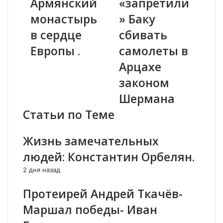
Армянский
«запретили
м
А
монастырь
» Баку
Б
«
а
з
в сердце
сбивать
к
а
ш
Европы .
п
самолеты в
и
р
Арцахе
:
е
А
т
законом
р
и
Шермана
м
л
я
и
Статьи по Теме
н
»
с
Б
Жизнь замечательных
к
а
и
к
людей: Константин Орбелян.
й
у
2 дня назад
м
с
о
б
Протеирей Андрей Ткачёв-
н
и
а
в
Маршал победы- Иван
с
а