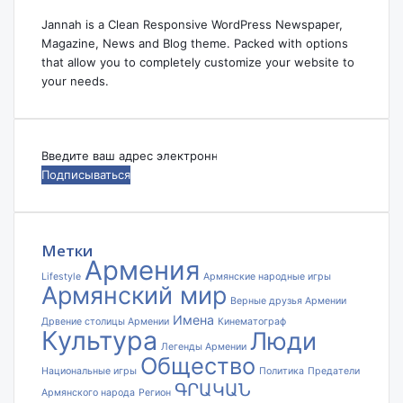
Jannah is a Clean Responsive WordPress Newspaper,
Magazine, News and Blog theme. Packed with options
that allow you to completely customize your website to
your needs.
Введите
ваш
адрес
электронной
почты
Метки
Армения
Lifestyle
Армянские народные игры
Армянский мир
Верные друзья Армении
Имена
Дрвение столицы Армении
Кинематограф
Культура
Люди
Легенды Армении
Общество
Национальные игры
Политика
Предатели
ԳՐԱԿԱՆ
Армянского народа
Регион