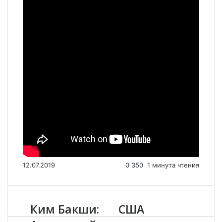
12.07.2019
0
350
1 минута чтения
Ким Бакши:
США
К
С
и
Ш