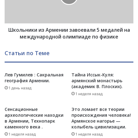
А
н
з
и
е
к
р
и
б
Школьники из Армении завоевали 5 медалей на
и
а
з
международной олимпиаде по физике
й
А
д
р
Статьи по Теме
ж
м
а
е
н
н
с
Лев Гумилев : Сакральная
Тайна Иссык-Куля:
и
к
география Армении.
армянский монастырь
и
(академик В. Плоских).
и
з
1 день назад
е
а
1 неделя назад
п
в
о
о
Сенсационные
Это ломает все теории
г
е
археологические находки
происхождения человека!
р
в
в Армении, Технопарк
Армянское нагорье —
а
а
каменного века .
колыбель цивилизации.
н
л
1 неделя назад
1 неделя назад