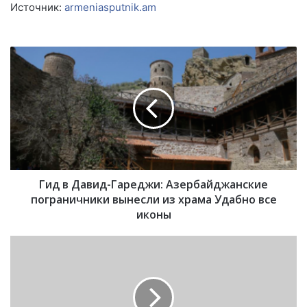
Источник:
armeniasputnik.am
Г
и
д
в
Д
а
в
и
д
Гид в Давид-Гареджи: Азербайджанские
-
Г
пограничники вынесли из храма Удабно все
а
иконы
р
е
Ш
д
к
ж
о
и
л
:
ь