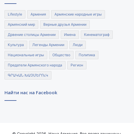
Lifestyle
Армения
Армянские народные игры
Армянский мир
Верные друзья Армении
Дрвение столицы Армении
Имена
Кинематограф
Культура
Легенды Армении
Люди
Национальные игры
Общество
Политика
Предатели Армянского народа
Регион
ԳՐԱԿԱՆ ԽԱՉՄԵՐՈւԿ
Найти нас на Facebook
© Copyright 2026, Наша Армения. Все права защищены.