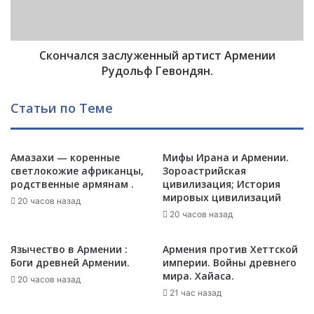
А
л
р
с
м
я
е
Скончался заслуженный артист Армении
з
н
а
Рудольф Гевондян.
и
с
я
л
Статьи по Теме
:
у
т
ж
у
е
р
Амазахи — коренные
Мифы Ирана и Армении.
н
к
светлокожие африканцы,
Зороастрийская
н
родственные армянам .
цивилизация; История
и
ы
мировых цивилизаций
п
й
20 часов назад
е
20 часов назад
а
р
р
е
т
Язычество в Армении :
Армения против Хеттской
п
и
Боги древней Армении.
империи. Войны древнего
о
с
мира. Хайаса.
20 часов назад
л
т
21 час назад
о
А