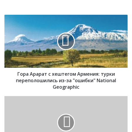
Г
о
р
а
А
р
а
р
а
Гора Арарат с хештегом Армения: турки
т
с
переполошились из-за "ошибки" National
х
Geographic
е
ш
С
т
к
е
о
г
н
о
ч
м
а