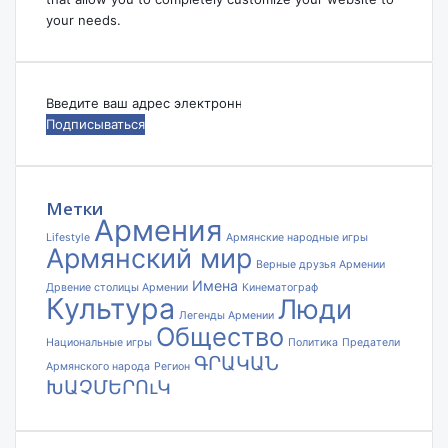
your needs.
Введите
ваш
адрес
электронной
почты
Метки
Армения
Lifestyle
Армянские народные игры
Армянский мир
Верные друзья Армении
Имена
Дрвение столицы Армении
Кинематограф
Культура
Люди
Легенды Армении
Общество
Национальные игры
Политика
Предатели
ԳՐԱԿԱՆ
Армянского народа
Регион
ԽԱՉՄԵՐՈւԿ