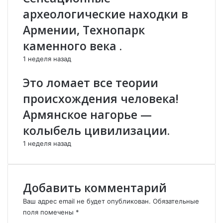
к
о
археологические находки в
и
й
м
д
Армении, Технопарк
м
о
каменного века .
о
р
р
о
1 неделя назад
е
г
м
и
Это ломает все теории
.
?
происхождения человека!
Армянское нагорье —
колыбель цивилизации.
1 неделя назад
Добавить комментарий
Ваш адрес email не будет опубликован.
Обязательные
поля помечены
*
К