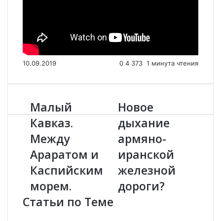
10.09.2019
0
4 373
1 минута чтения
Малый
Новое
М
Н
а
о
Кавказ.
дыхание
л
в
Между
армяно-
ы
о
й
е
Араратом и
иранской
К
д
а
Каспийским
ы
железной
в
х
морем.
дороги?
к
а
а
н
Статьи по Теме
з
и
.
е