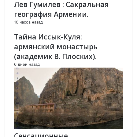
Лев Гумилев : Сакральная
М
а
е
р
география Армении.
ж
м
10 часов назад
д
я
у
н
Тайна Иссык-Куля:
А
о
р
-
армянский монастырь
а
и
(академик В. Плоских).
р
р
а
а
6 дней назад
т
н
о
с
м
к
и
о
К
й
а
ж
с
е
п
л
и
е
й
з
с
н
Сенсационные