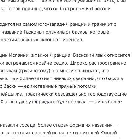
илиями армян — не более как случайность. Хотя, я не
ь. По той причине, что он был родом из Гаскони.
одится на самом юго-западе Франции и граничит с
 название Гасконь получила от басков, которые,
толетии с южных склонов Пиренеев.
ии Испании, а также Франции. Баскский язык относится
ки встречаются крайне редко. Широко распространено
языкам (грузинскому), но многие признают, что
на. Тем более что нет никаких сведений, что баски в
что баски — единственные прямые потомки
пейцы же, практически безраздельно господствующие
20 этого уже утверждать будет нельзя) — лишь более
назвали соседи, более старая форма их названия —
аются от своих соседей испанцев и жителей Южной