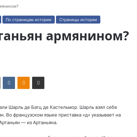
рмянином?
По страницам истории
Страницы истории
ртаньян армянином?
X
VKontakte
Odnoklassniki
Поделиться по электронной почте
али Шарль де Батц де Кастельмор. Шарль взял себе
ян. Во французском языке приставка «д» указывает на
Артаньян — из Артаньяна.