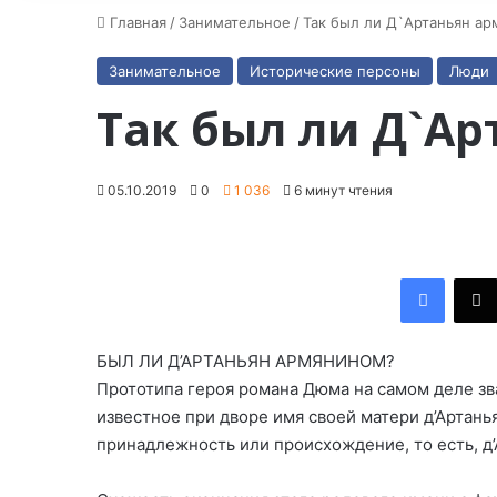
Главная
/
Занимательное
/
Так был ли Д`Артаньян а
Занимательное
Исторические персоны
Люди
Так был ли Д`А
05.10.2019
0
1 036
6 минут чтения
Facebook
БЫЛ ЛИ Д’АРТАНЬЯН АРМЯНИНОМ?
Прототипа героя романа Дюма на самом деле зв
известное при дворе имя своей матери д’Артань
принадлежность или происхождение, то есть, д’