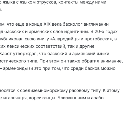
 языка с языком этрусков, контакты между ними
.
ом, что еще в конце XIX века басколог англичанин
 баскских и армянских слов идентичны. В 20-х годах
убликовал свою книгу «Алародийцы и протобаски», в
их лексических соответствий, так и другие
 Карст утверждал, что баскский и армянский языки
стического типа. При этом он также обратил внимание,
 арменоиды (и это при том, что среди басков можно
носятся к средиземноморскому расовому типу. К этому
е итальянцы, корсиканцы. Близки к ним и арабы