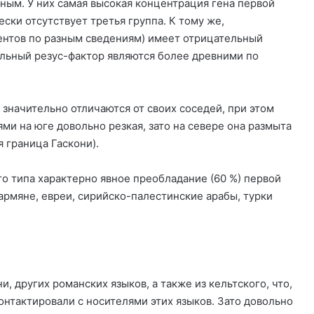
ьным. У них самая высокая концентрация гена первой
ски отсутствует третья группа. К тому же,
центов по разным сведениям) имеет отрицательный
ельный резус-фактор являются более древними по
 значительно отличаются от своих соседей, при этом
ями на юге довольно резкая, зато на севере она размыта
 граница Гаскони).
о типа характерно явное преобладание (60 %) первой
 армяне, евреи, сирийско-палестинские арабы, турки
и, других романских языков, а также из кельтского, что,
контактировали с носителями этих языков. Зато довольно