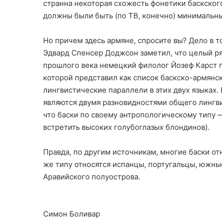
странна некоторая схожесть фонетики баскского
должны были быть (по ТВ, конечно) минимальны
Но причем здесь армяне, спросите вы? Дело в т
Эдвард Спенсер Доджсон заметил, что целый ряд
прошлого века немецкий филолог Йозеф Карст п
которой представил как список баскско-армянск
лингвистические параллели в этих двух языках.
являются двумя разновидностями общего лингви
что баски по своему антропологическому типу —
встретить высоких голубоглазых блондинов).
Правда, по другим источникам, многие баски от
же типу относятся испанцы, португальцы, южны
Аравийского полуострова.
Симон Боливар