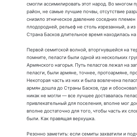
смогли ассимилировать этот народ. Во многом п
район, не самые лучшие почвы, отсутствие раз
снизило этническое давление соседних племен 
плодородней, рельеф не столь изрезанный, а из
Страна Басков длительное время находилась на
Первой семитской волной, вторгнувшейся на тер
помните, пеласги были одной из нескольких гру
Армянского нагорья. Путь пеласгов лежал на з
пеласги, были армяне, точнее, протоармяне, пр
Некоторая часть из них и была вовлечена пеласг
армян дошла до Страны Басков, где и обосновал
никак не могли — все лучшее доставалась пелас
привлекательный для поселения, вполне мог дос
вполне достаточно для того, чтобы часть их сло
были. Как правящая верхушка.
Резонно заметить: если семиты захватили и по