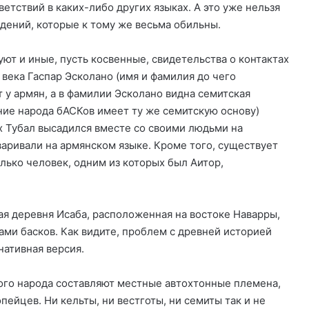
етствий в каких-либо других языках. А это уже нельзя
дений, которые к тому же весьма обильны.
ют и иные, пусть косвенные, свидетельства о контактах
 века Гаспар Эсколано (имя и фамилия до чего
 у армян, а в фамилии Эсколано видна семитская
ние народа бАСКов имеет ту же семитскую основу)
х Тубал высадился вместе со своими людьми на
варивали на армянском языке. Кроме того, существует
олько человек, одним из которых был Аитор,
ая деревня Исаба, расположенная на востоке Наварры,
ами басков. Как видите, проблем с древней историей
нативная версия.
кого народа составляют местные автохтонные племена,
ейцев. Ни кельты, ни вестготы, ни семиты так и не