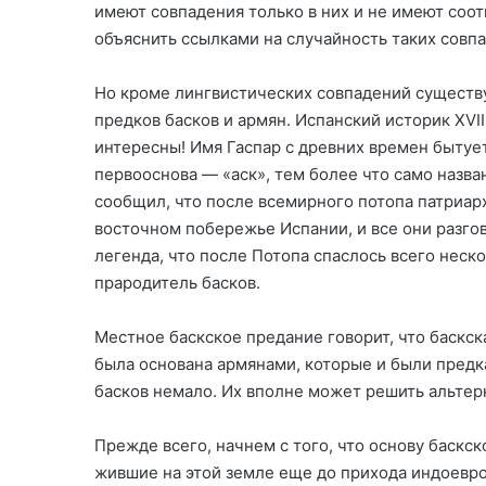
имеют совпадения только в них и не имеют соотв
объяснить ссылками на случайность таких совпа
Но кроме лингвистических совпадений существу
предков басков и армян. Испанский историк XVII
интересны! Имя Гаспар с древних времен бытует
первооснова — «аск», тем более что само назва
сообщил, что после всемирного потопа патриар
восточном побережье Испании, и все они разго
легенда, что после Потопа спаслось всего неск
прародитель басков.
Местное баскское предание говорит, что баскск
была основана армянами, которые и были предк
басков немало. Их вполне может решить альтер
Прежде всего, начнем с того, что основу баскс
жившие на этой земле еще до прихода индоевроп