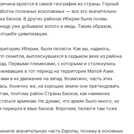
ричина кроется в самой географии их страны. Горный
работок полезных ископаемых — все это значительно
на басков. В других районах Иберии были почвы
 недр уже добывали золото и медь. Таким образом,
 отшибе цивилизации.
риторию Иберии, были пеласги. Как вы, надеюсь,
пп семитов, выплеснувшихся в седьмом веке из района
апад. Первыми племенами, с которыми и столкнулись
оживавшие в тот период на территории Малой Азии.
ами в их движение на запад. Возможно, часть этих
ась. Конечно же, на хорошие земли они претендовать
гам, поэтому район Страны Басков, как наименее
таться армянам. Не думаю, что армян было много, но
в перешла в язык басков. Впрочем, пеласги там тоже
дчинили значительную часть Европы, почему в основных