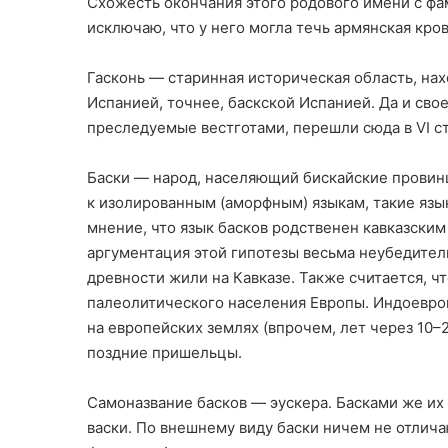
Схожесть окончания этого родового имени с фам
исключаю, что у него могла течь армянская кров
Гасконь — старинная историческая область, нах
Испанией, точнее, баскской Испанией. Да и свое
преследуемые вестготами, перешли сюда в VI с
Баски — народ, населяющий бискайские провинц
к изолированным (аморфным) языкам, такие язы
мнение, что язык басков родственен кавказским 
аргументация этой гипотезы весьма неубедитель
древности жили на Кавказе. Также считается, 
палеолитического населения Европы. Индоевро
на европейских землях (впрочем, лет через 10–
поздние пришельцы.
Самоназвание басков — эускера. Басками же их 
васки. По внешнему виду баски ничем не отлич