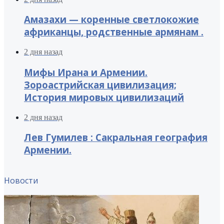
Амазахи — коренные светлокожие
африканцы, родственные армянам .
2 дня назад
Мифы Ирана и Армении.
Зороастрийская цивилизация;
История мировых цивилизаций
2 дня назад
Лев Гумилев : Сакральная география
Армении.
Новости