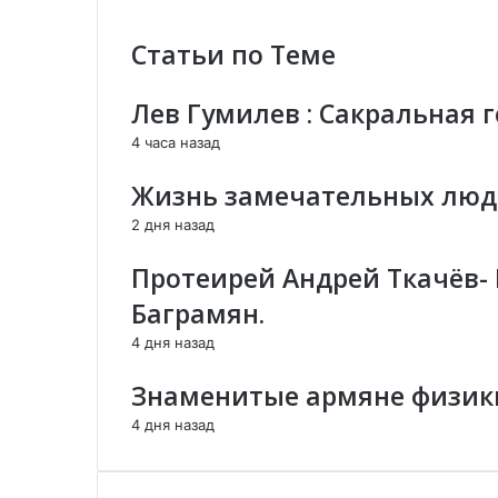
а
i
е
э
г
Статьи по Теме
к
л
р
т
е
а
р
к
Лев Гумилев : Сакральная 
н
о
т
и
н
р
4 часа назад
б
н
о
ы
о
н
Жизнь замечательных люде
т
й
н
2 дня назад
и
п
о
я
о
й
Протеирей Андрей Ткачёв-
и
ч
п
н
т
о
Баграмян.
е
е
ч
4 дня назад
б
т
ы
е
Знаменитые армяне физик
т
и
4 дня назад
я
-
о