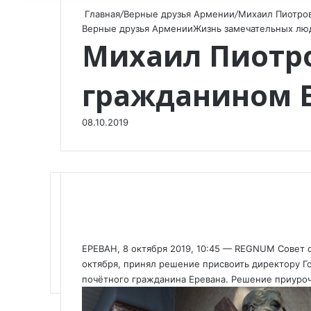
Главная
/
Верные друзья Армении
/
Михаил Пиотров
Верные друзья Армении
Жизнь замечательных люд
Михаил Пиотро
гражданином Е
08.10.2019
F
X
V
O
W
T
V
П
a
K
d
h
e
i
о
ЕРЕВАН
,
8 октября 2019
, 10:45 —
REGNUM
Совет с
c
o
n
a
l
b
д
октября, принял решение присвоить директору 
e
n
o
t
e
e
е
почётного гражданина Еревана. Решение приуроч
b
t
k
s
g
r
л
o
a
l
A
r
и