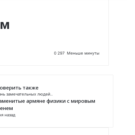
ым
0
297
Меньше минуты
оверить также
нь замечательных людей..
аменитые армяне физики с мировым
енем
ня назад