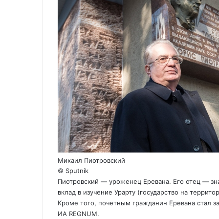
o
k
a
p
a
т
k
t
s
p
m
ь
e
s
с
n
я
i
п
k
о
i
э
л
е
к
т
р
о
н
н
Михаил Пиотровский
о
© Sputnik
й
Пиотровский — уроженец Еревана. Его отец — з
п
о
вклад в изучение Урарту (государство на территор
ч
Кроме того, почетным гражданин Еревана стал 
т
ИА REGNUM
.