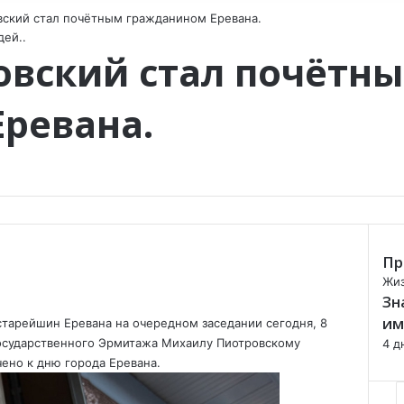
ский стал почётным гражданином Еревана.
ей..
вский стал почётн
ревана.
Пр
C
Жиз
Зн
l
o
им
тарейшин Еревана на очередном заседании сегодня, 8
s
Государственного Эрмитажа Михаилу Пиотровскому
4 д
e
ено к дню города Еревана.