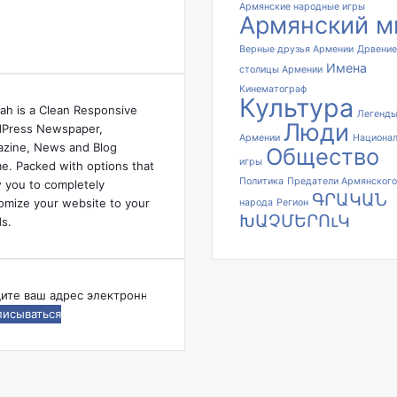
ա
Армянские народные игры
Армянский м
կ
ե
Верные друзья Армении
Дрвение
ր
Имена
столицы Армении
պ
Кинематограф
ե
Культура
ah is a Clean Responsive
Легенд
լ
Люди
Press Newspaper,
«
Армении
Национа
zine, News and Blog
Общество
Ի
игры
e. Packed with options that
մ
Политика
Предатели Армянского
w you to completely
մ
ԳՐԱԿԱՆ
omize your website to your
народа
Регион
ա
ԽԱՉՄԵՐՈւԿ
s.
ր
մ
ի
ն
дите
ը
ա
ес
ն
ктронной
ձ
ты
ն
ա