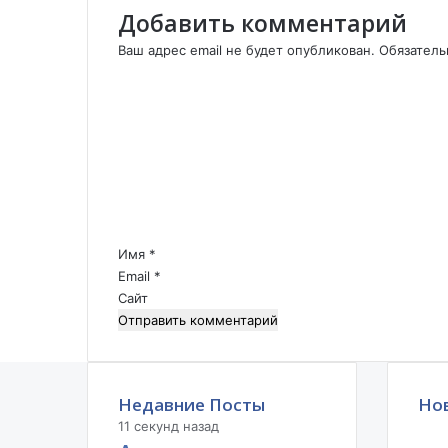
п
Добавить комментарий
а
Ваш адрес email не будет опубликован.
Обязател
с
К
н
о
о
м
с
м
т
ь
е
р
н
е
т
а
а
л
р
Имя
*
ь
и
Email
*
н
й
Сайт
а
*
.
Недавние Посты
Но
11 секунд назад