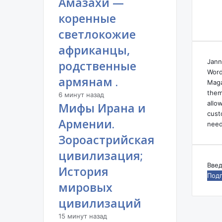
Амазахи —
коренные
светлокожие
африканцы,
Jann
родственные
Word
армянам .
Maga
them
6 минут назад
allo
Мифы Ирана и
cust
Армении.
need
Зороастрийская
цивилизация;
Вве
История
ваш
мировых
адр
эле
цивилизаций
поч
15 минут назад