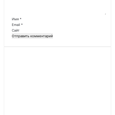
н
т
а
р
Имя
*
и
Email
*
й
Сайт
*