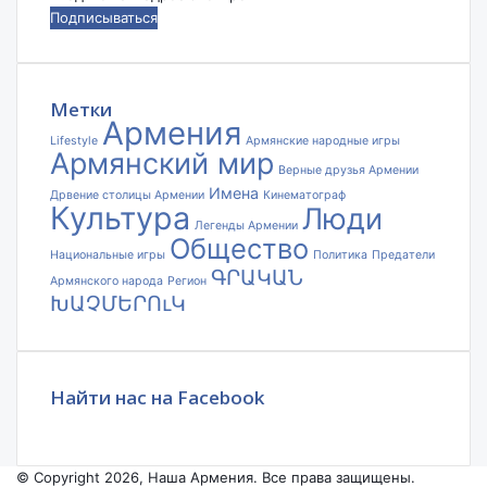
ваш
адрес
электронной
почты
Метки
Армения
Lifestyle
Армянские народные игры
Армянский мир
Верные друзья Армении
Имена
Дрвение столицы Армении
Кинематограф
Культура
Люди
Легенды Армении
Общество
Национальные игры
Политика
Предатели
ԳՐԱԿԱՆ
Армянского народа
Регион
ԽԱՉՄԵՐՈւԿ
Найти нас на Facebook
© Copyright 2026, Наша Армения. Все права защищены.