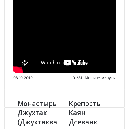
08.10.2019
0
281
Меньше минуты
Монастырь
Крепость
М
К
о
р
Джухтак
Каян :
н
е
(Джухтаква
Дсеванк...
а
п
с
о