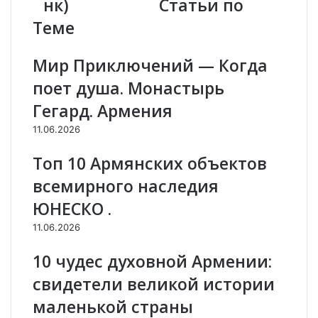
нк)
Статьи по
т
с
Теме
ы
т
р
ь
ь
К
Мир Приключений — Когда
Д
а
ж
я
поет душа. Монастырь
у
н
Гегард. Армения
х
:
т
Д
11.06.2026
а
с
к
е
Топ 10 Армянских объектов
(
в
всемирного наследия
Д
а
ж
н
ЮНЕСКО .
у
к
11.06.2026
х
.
т
.
10 чудес духовной Армении:
а
.
к
свидетели великой истории
в
маленькой страны
а