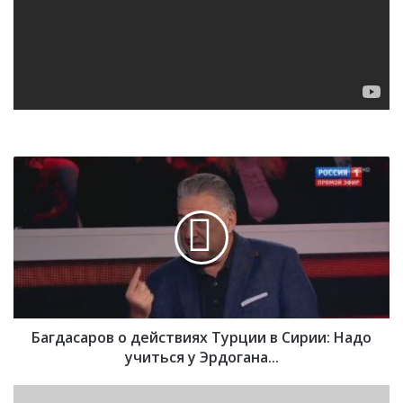
Б
а
г
д
а
с
а
р
о
Багдасаров о действиях Турции в Сирии: Надо
в
о
учиться у Эрдогана...
д
е
И