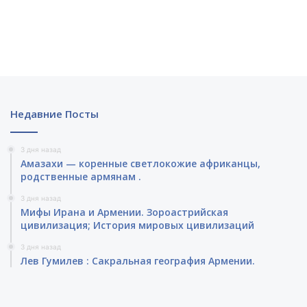
Недавние Посты
3 дня назад
Амазахи — коренные светлокожие африканцы,
родственные армянам .
3 дня назад
Мифы Ирана и Армении. Зороастрийская
цивилизация; История мировых цивилизаций
3 дня назад
Лев Гумилев : Сакральная география Армении.