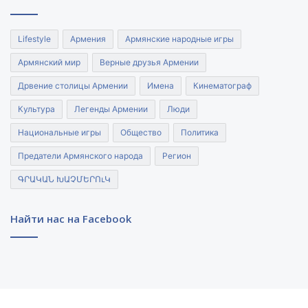
Lifestyle
Армения
Армянские народные игры
Армянский мир
Верные друзья Армении
Дрвение столицы Армении
Имена
Кинематограф
Культура
Легенды Армении
Люди
Национальные игры
Общество
Политика
Предатели Армянского народа
Регион
ԳՐԱԿԱՆ ԽԱՉՄԵՐՈւԿ
Найти нас на Facebook