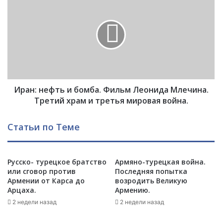
й
р
с
а
т
н
в
:
и
н
я
е
х
ф
Т
т
у
Иран: нефть и бомба. Фильм Леонида Млечина.
ь
р
и
Третий храм и третья мировая война.
ц
б
и
о
Статьи по Теме
и
м
в
б
С
а
и
Русско- турецкое братство
Армяно-турецкая война.
.
или сговор против
Последняя попытка
р
Ф
Армении от Карса до
возродить Великую
и
и
Арцаха.
Армению.
и
л
:
2 недели назад
2 недели назад
ь
Н
м