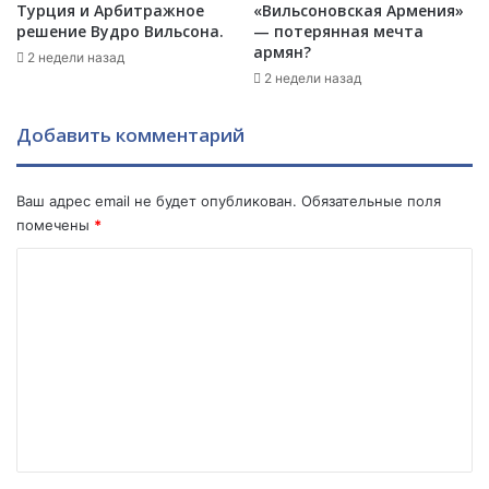
а
Л
Турция и Арбитражное
«Вильсоновская Армения»
д
е
решение Вудро Вильсона.
— потерянная мечта
о
о
армян?
2 недели назад
у
н
2 недели назад
ч
и
и
д
Добавить комментарий
т
а
ь
М
с
л
Ваш адрес email не будет опубликован.
Обязательные поля
я
е
помечены
*
у
ч
Э
и
К
р
н
о
д
а
о
.
м
г
Т
м
а
р
н
е
е
а
т
н
.
и
.
т
й
.
х